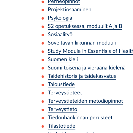
Perheopinnot
Projektiosaaminen
Psykologia
S2 opetuksessa, moduulit A ja B
Sosiaalityö
Soveltavan liikunnan moduuli
Study Module in Essentials of Heal
Suomen kieli
Suomi toisena ja vieraana kielenä
Taidehistoria ja taidekasvatus
Taloustiede
Terveystieteet
Terveystieteiden metodiopinnot
Terveystieto
Tiedonhankinnan perusteet
Tilastotiede