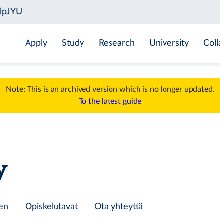
Apply
Study
Research
University
Coll
Note: This is an archived version which is no longer updated.
To the latest guide
y
een
Opiskelutavat
Ota yhteyttä