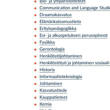
Bio- ja ympäristötieteet
Communication and Language Studi
Draamakasvatus
Elämänkatsomustieto
Erityispedagogiikka
Esi- ja alkuopetuksen perusopinnot
Fysiikka
Gerontologia
Henkilöstöjohtaminen
Henkilöstötyö ja johtaminen sosiaali-
Historia
Informaatioteknologia
Johtaminen
Kasvatustiede
Kauppatieteet
Kemia