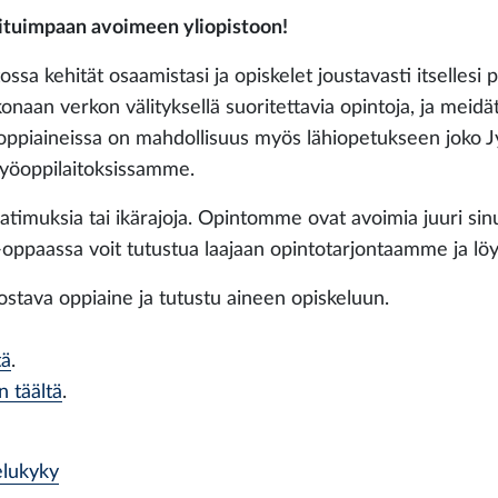
tuimpaan avoimeen yliopistoon!
ossa kehität osaamistasi ja opiskelet joustavasti itsellesi 
onaan verkon välityksellä suoritettavia opintoja, ja meid
ppiaineissa on mahdollisuus myös lähiopetukseen joko Jyv
styöoppilaitoksissamme.
atimuksia tai ikärajoja. Opintomme ovat avoimia juuri sinu
oppaassa voit tutustua laajaan opintotarjontaamme ja lö
innostava oppiaine ja tutustu aineen opiskeluun.
tä
.
n täältä
.
elukyky