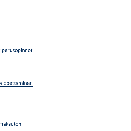
t perusopinnot
 ja opettaminen
 maksuton