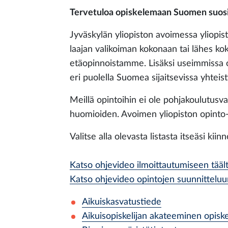
Tervetuloa opiskelemaan Suomen suosi
Jyväskylän yliopiston avoimessa yliopist
laajan valikoiman kokonaan tai lähes kok
etäopinnoistamme. Lisäksi useimmissa o
eri puolella Suomea sijaitsevissa yhtei
Meillä opintoihin ei ole pohjakoulutusva
huomioiden. Avoimen yliopiston opinto-
Valitse alla olevasta listasta itseäsi ki
Katso ohjevideo ilmoittautumiseen tääl
Katso ohjevideo opintojen suunnitteluu
Aikuiskasvatustiede
Aikuisopiskelijan akateeminen opisk