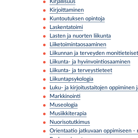
Kirjallisuus
Kirjoittaminen
Kuntoutuksen opintoja
Laskentatoimi
Lasten ja nuorten liikunta
Liiketoimintaosaaminen
Liikunnan ja terveyden monitieteise
Liikunta- ja hyvinvointiosaaminen
Liikunta- ja terveystieteet
Liikuntapsykologia
Luku- ja kirjoitustaitojen oppiminen
Markkinointi
Museologia
Musiikkiterapia
Nuorisotutkimus
Orientaatio jatkuvaan oppimiseen -