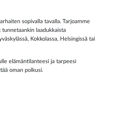
parhaiten sopivalla tavalla. Tarjoamme
ät tunnetaankin laadukkaista
äskylässä, Kokkolassa, Helsingissä tai
lle elämäntilanteesi ja tarpeesi
ytää oman polkusi.