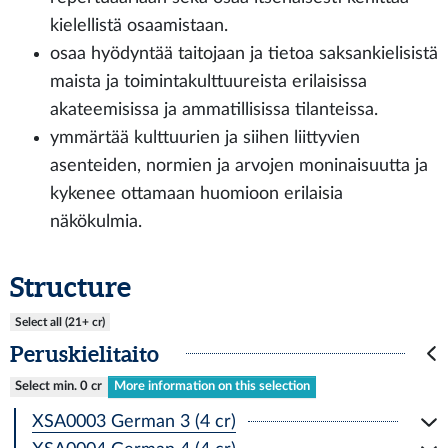
kielellistä osaamistaan.
osaa hyödyntää taitojaan ja tietoa saksankielisistä
maista ja toimintakulttuureista erilaisissa
akateemisissa ja ammatillisissa tilanteissa.
ymmärtää kulttuurien ja siihen liittyvien
asenteiden, normien ja arvojen moninaisuutta ja
kykenee ottamaan huomioon erilaisia
näkökulmia.
Structure
Select all (21+ cr)
Peruskielitaito
Select min. 0 cr
More information on this selection
XSA0003 German 3 (4 cr)