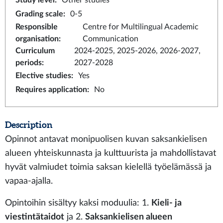
Study level
:
Other studies
Grading scale
:
0-5
Responsible
Centre for Multilingual Academic
organisation
:
Communication
Curriculum
2024-2025, 2025-2026, 2026-2027,
periods
:
2027-2028
Elective studies
:
Yes
Requires application
:
No
Description
Opinnot antavat monipuolisen kuvan saksankielisen
alueen yhteiskunnasta ja kulttuurista ja mahdollistavat
hyvät valmiudet toimia saksan kielellä työelämässä ja
vapaa-ajalla.
Opintoihin sisältyy kaksi moduulia: 1.
Kieli- ja
viestintätaidot
ja 2.
Saksankielisen alueen