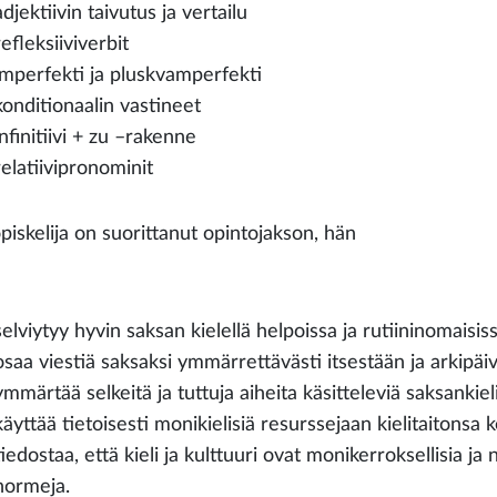
adjektiivin taivutus ja vertailu
refleksiiviverbit
imperfekti ja pluskvamperfekti
konditionaalin vastineet
infinitiivi + zu –rakenne
relatiivipronominit
piskelija on suorittanut opintojakson, hän
selviytyy hyvin saksan kielellä helpoissa ja rutiininomaisi
osaa viestiä saksaksi ymmärrettävästi itsestään ja arkipäivä
ymmärtää selkeitä ja tuttuja aiheita käsitteleviä saksankiel
käyttää tietoisesti monikielisiä resurssejaan kielitaitonsa
tiedostaa, että kieli ja kulttuuri ovat monikerroksellisia ja ni
normeja.