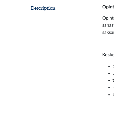
Opint
Description
Opinto
sanas
saksan
Keske