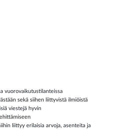
ssa vuorovaikutustilanteissa
stään sekä siihen liittyvistä ilmiöistä
isiä viestejä hyvin
 kehittämiseen
ihin liittyy erilaisia arvoja, asenteita ja