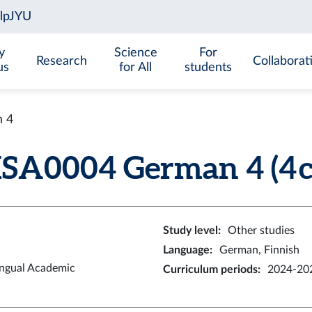
y
Science
For
Research
Collaborat
us
for All
students
 4
SA0004 German 4 (4 c
Study level
:
Other studies
Language
:
German, Finnish
ingual Academic
Curriculum periods
:
2024-202