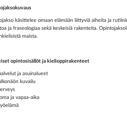
ojaksokuvaus
jakso käsittelee omaan elämään liittyviä aiheita ja rutiinin
toa ja fraseologiaa sekä keskeisiä rakenteita. Opintojakso
kielisistä maista.
iset opintosisällöt ja kielioppirakenteet
palvelut ja asuinalueet
ulkonäön kuvailu
terveys
loma ja vapaa-aika
työelämä