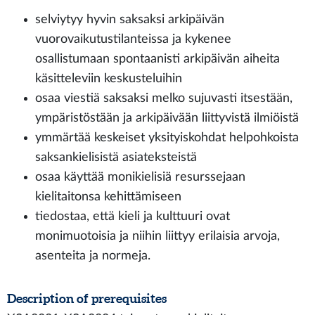
selviytyy hyvin saksaksi arkipäivän
vuorovaikutustilanteissa ja kykenee
osallistumaan spontaanisti arkipäivän aiheita
käsitteleviin keskusteluihin
osaa viestiä saksaksi melko sujuvasti itsestään,
ympäristöstään ja arkipäivään liittyvistä ilmiöistä
ymmärtää keskeiset yksityiskohdat helpohkoista
saksankielisistä asiateksteistä
osaa käyttää monikielisiä resurssejaan
kielitaitonsa kehittämiseen
tiedostaa, että kieli ja kulttuuri ovat
monimuotoisia ja niihin liittyy erilaisia arvoja,
asenteita ja normeja.
Description of prerequisites