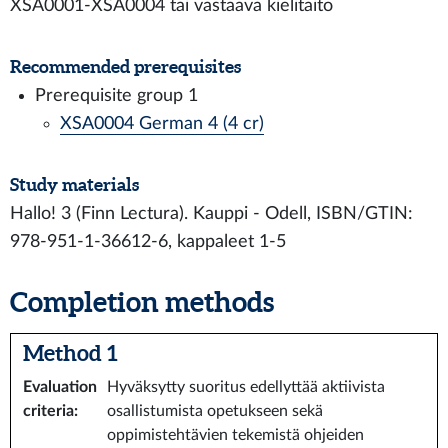
XSA0001-XSA0004 tai vastaava kielitaito
Recommended prerequisites
Prerequisite group 1
XSA0004 German 4 (4 cr)
Study materials
Hallo! 3 (Finn Lectura). Kauppi - Odell, ISBN/GTIN:
978-951-1-36612-6, kappaleet 1-5
Completion methods
Method 1
Evaluation
Hyväksytty suoritus edellyttää aktiivista
criteria
:
osallistumista opetukseen sekä
oppimistehtävien tekemistä ohjeiden