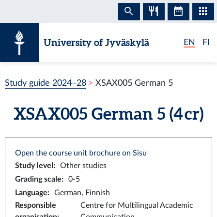
Skip to content
University of Jyväskylä
EN
FI
Study guide 2024–28
XSAX005 German 5
XSAX005 German 5 (4 cr)
Open the course unit brochure on Sisu
Study level
:
Other studies
Grading scale
:
0-5
Language
:
German, Finnish
Responsible
Centre for Multilingual Academic