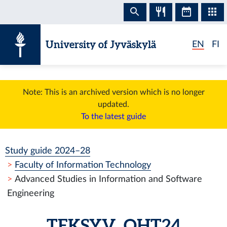
Skip to content
University of Jyväskylä
EN
FI
Note: This is an archived version which is no longer
updated.
To the latest guide
Study guide 2024–28
Faculty of Information Technology
Advanced Studies in Information and Software
Engineering
TEKSYV_OHT24