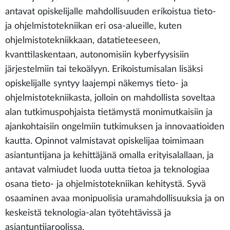
antavat opiskelijalle mahdollisuuden erikoistua tieto-
ja ohjelmistotekniikan eri osa-alueille, kuten
ohjelmistotekniikkaan, datatieteeseen,
kvanttilaskentaan, autonomisiin kyberfyysisiin
järjestelmiin tai tekoälyyn. Erikoistumisalan lisäksi
opiskelijalle syntyy laajempi näkemys tieto- ja
ohjelmistotekniikasta, jolloin on mahdollista soveltaa
alan tutkimuspohjaista tietämystä monimutkaisiin ja
ajankohtaisiin ongelmiin tutkimuksen ja innovaatioiden
kautta. Opinnot valmistavat opiskelijaa toimimaan
asiantuntijana ja kehittäjänä omalla erityisalallaan, ja
antavat valmiudet luoda uutta tietoa ja teknologiaa
osana tieto- ja ohjelmistotekniikan kehitystä. Syvä
osaaminen avaa monipuolisia uramahdollisuuksia ja on
keskeistä teknologia-alan työtehtävissä ja
asiantuntijaroolissa.