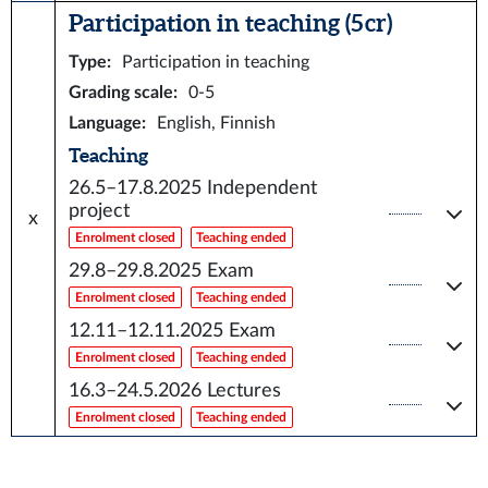
Participation in teaching (5 cr)
Type
:
Participation in teaching
Grading scale
:
0-5
Language
:
English, Finnish
Teaching
26.5–17.8.2025
Independent
project
x
Enrolment closed
Teaching ended
29.8–29.8.2025
Exam
Enrolment closed
Teaching ended
12.11–12.11.2025
Exam
Enrolment closed
Teaching ended
16.3–24.5.2026
Lectures
Enrolment closed
Teaching ended