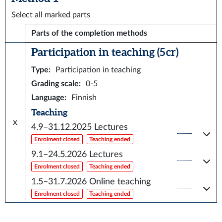
Select all marked parts
Parts of the completion methods
Participation in teaching (5 cr)
Type
:
Participation in teaching
Grading scale
:
0-5
Language
:
Finnish
Teaching
x
4.9–31.12.2025
Lectures
Enrolment closed
Teaching ended
9.1–24.5.2026
Lectures
Enrolment closed
Teaching ended
1.5–31.7.2026
Online teaching
Enrolment closed
Teaching ended