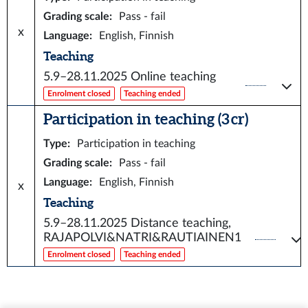
Grading scale
:
Pass - fail
x
Language
:
English, Finnish
Teaching
5.9–28.11.2025
Online teaching
Enrolment closed
Teaching ended
Participation in teaching (3 cr)
Type
:
Participation in teaching
Grading scale
:
Pass - fail
Language
:
English, Finnish
x
Teaching
5.9–28.11.2025
Distance teaching,
RAJAPOLVI&NATRI&RAUTIAINEN1
Enrolment closed
Teaching ended