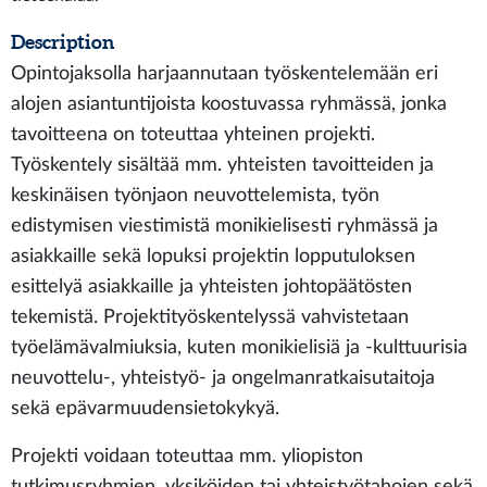
Description
Opintojaksolla harjaannutaan työskentelemään eri
alojen asiantuntijoista koostuvassa ryhmässä, jonka
tavoitteena on toteuttaa yhteinen projekti.
Työskentely sisältää mm. yhteisten tavoitteiden ja
keskinäisen työnjaon neuvottelemista, työn
edistymisen viestimistä monikielisesti ryhmässä ja
asiakkaille sekä lopuksi projektin lopputuloksen
esittelyä asiakkaille ja yhteisten johtopäätösten
tekemistä. Projektityöskentelyssä vahvistetaan
työelämävalmiuksia, kuten monikielisiä ja -kulttuurisia
neuvottelu-, yhteistyö- ja ongelmanratkaisutaitoja
sekä epävarmuudensietokykyä.
Projekti voidaan toteuttaa mm. yliopiston
tutkimusryhmien, yksiköiden tai yhteistyötahojen sekä