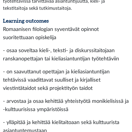
työtehtävissä tarvittavaa asiantuntijuutta, kieli- ja
tekstitaitoja sekä tutkimustaitoja.
Learning outcomes
Romaanisen filologian syventävät opinnot
suoritettuaan opiskelija
- osaa soveltaa kieli-, teksti- ja diskurssitaitojaan
ranskanopettajan tai kieliasiantuntijan työtehtäviin
- on saavuttanut opettajan ja kieliasiantuntijan
tehtävissä vaadittavat suulliset ja kirjalliset
viestintätaidot sekä projektityön taidot
- arvostaa ja osaa kehittää yhteistyötä monikielisissä ja
-kulttuurisissa ympäristöissä
- ylläpitää ja kehittää kielitaitoaan sekä kulttuurista
asiantuntemustaan