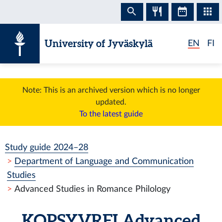
Skip to content
University of Jyväskylä
EN
FI
Note: This is an archived version which is no longer
updated.
To the latest guide
Study guide 2024–28
Department of Language and Communication
Studies
Advanced Studies in Romance Philology
KOPSYVRFI
Advanced