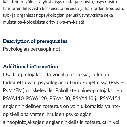
käsitteiden välisistä yhtäläisyyksistä ja eroista, psyykkisiin
häiriöihin liittyvistä keskeisistä oireista ja häiriöiden hoidosta,
työ- ja organisaatiopsykologian peruskysymyksistä sekä
muista psykologisista erityiskysymyksistä.
Description of prerequisites
Psykologian perusopinnot
Additional information
Osalla opintojaksoista voi olla osuuksia, jotka on
tarkoitettu vain psykologian tutkinto-ohjelmissa (PsK +
PsM/FM) opiskeleville. Pakollisten aineopintojaksojen
PSYA110, PSYA120, PSYA130, PSYA140 ja PSYA151
englanninkielinen toteutus on vain ulkomaisia vaihto-
opiskelijoita varten. Muiden psykologian
aineopintojaksojen englanninkielisiin toteutuksiin voi