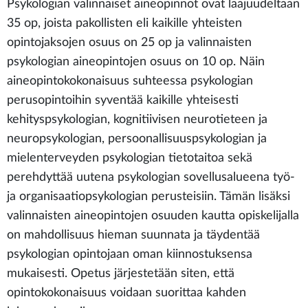
Psykologian valinnaiset aineopinnot ovat laajuudeltaan
35 op, joista pakollisten eli kaikille yhteisten
opintojaksojen osuus on 25 op ja valinnaisten
psykologian aineopintojen osuus on 10 op. Näin
aineopintokokonaisuus suhteessa psykologian
perusopintoihin syventää kaikille yhteisesti
kehityspsykologian, kognitiivisen neurotieteen ja
neuropsykologian, persoonallisuuspsykologian ja
mielenterveyden psykologian tietotaitoa sekä
perehdyttää uutena psykologian sovellusalueena työ-
ja organisaatiopsykologian perusteisiin. Tämän lisäksi
valinnaisten aineopintojen osuuden kautta opiskelijalla
on mahdollisuus hieman suunnata ja täydentää
psykologian opintojaan oman kiinnostuksensa
mukaisesti. Opetus järjestetään siten, että
opintokokonaisuus voidaan suorittaa kahden