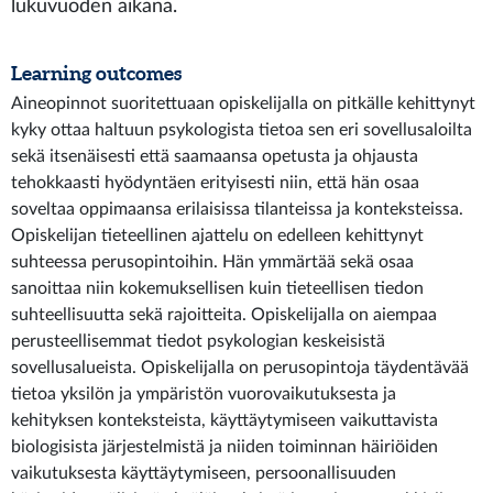
lukuvuoden aikana.
Learning outcomes
Aineopinnot suoritettuaan opiskelijalla on pitkälle kehittynyt
kyky ottaa haltuun psykologista tietoa sen eri sovellusaloilta
sekä itsenäisesti että saamaansa opetusta ja ohjausta
tehokkaasti hyödyntäen erityisesti niin, että hän osaa
soveltaa oppimaansa erilaisissa tilanteissa ja konteksteissa.
Opiskelijan tieteellinen ajattelu on edelleen kehittynyt
suhteessa perusopintoihin. Hän ymmärtää sekä osaa
sanoittaa niin kokemuksellisen kuin tieteellisen tiedon
suhteellisuutta sekä rajoitteita. Opiskelijalla on aiempaa
perusteellisemmat tiedot psykologian keskeisistä
sovellusalueista. Opiskelijalla on perusopintoja täydentävää
tietoa yksilön ja ympäristön vuorovaikutuksesta ja
kehityksen konteksteista, käyttäytymiseen vaikuttavista
biologisista järjestelmistä ja niiden toiminnan häiriöiden
vaikutuksesta käyttäytymiseen, persoonallisuuden