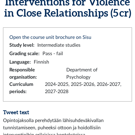
Interventions for Violence
in Close Relationships (5 cr)
Open the course unit brochure on Sisu
Study level
:
Intermediate studies
Grading scale
:
Pass - fail
Language
:
Finnish
Responsible
Department of
organisation
:
Psychology
Curriculum
2024-2025, 2025-2026, 2026-2027,
periods
:
2027-2028
Tweet text
Opintojaksolla perehdytään lähisuhdeväkivallan
tunnistamiseen, puheeksi ottoon ja hoidollisiin