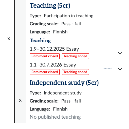
Teaching (5 cr)
Type
:
Participation in teaching
Grading scale
:
Pass - fail
Language
:
Finnish
x
Teaching
1.9–30.12.2025
Essay
Enrolment closed
Teaching ended
1.1–30.7.2026
Essay
Enrolment closed
Teaching ended
Independent study (5 cr)
Type
:
Independent study
x
Grading scale
:
Pass - fail
Language
:
Finnish
No published teaching