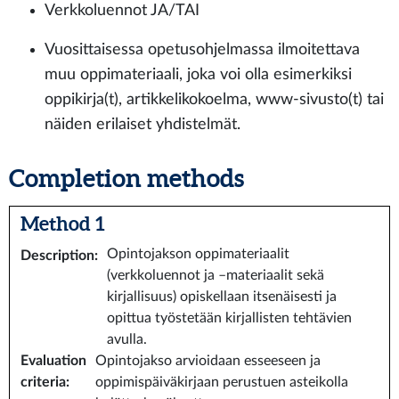
Verkkoluennot JA/TAI
Vuosittaisessa opetusohjelmassa ilmoitettava
muu oppimateriaali, joka voi olla esimerkiksi
oppikirja(t), artikkelikokoelma, www-sivusto(t) tai
näiden erilaiset yhdistelmät.
Completion methods
Method 1
Opintojakson oppimateriaalit
Description
:
(verkkoluennot ja –materiaalit sekä
kirjallisuus) opiskellaan itsenäisesti ja
opittua työstetään kirjallisten tehtävien
avulla.
Evaluation
Opintojakso arvioidaan esseeseen ja
criteria
:
oppimispäiväkirjaan perustuen asteikolla