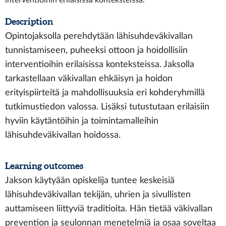
interventioihin erilaisissa konteksteissa.
Description
Opintojaksolla perehdytään lähisuhdeväkivallan
tunnistamiseen, puheeksi ottoon ja hoidollisiin
interventioihin erilaisissa konteksteissa. Jaksolla
tarkastellaan väkivallan ehkäisyn ja hoidon
erityispiirteitä ja mahdollisuuksia eri kohderyhmillä
tutkimustiedon valossa. Lisäksi tutustutaan erilaisiin
hyviin käytäntöihin ja toimintamalleihin
lähisuhdeväkivallan hoidossa.
Learning outcomes
Jakson käytyään opiskelija tuntee keskeisiä
lähisuhdeväkivallan tekijän, uhrien ja sivullisten
auttamiseen liittyviä traditioita. Hän tietää väkivallan
prevention ja seulonnan menetelmiä ja osaa soveltaa