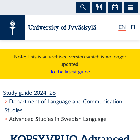
Skip to content
University of Jyväskylä
EN
FI
Note: This is an archived version which is no longer
updated.
To the latest guide
Study guide 2024–28
Department of Language and Communication
Studies
Advanced Studies in Swedish Language
KOPSYVRUO
Advanced