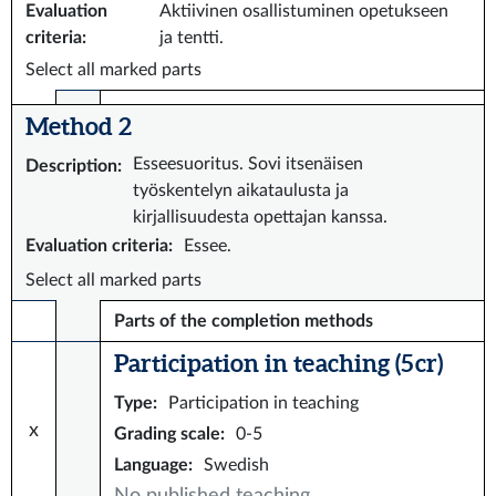
Evaluation
Aktiivinen osallistuminen opetukseen
criteria
:
ja tentti.
Select all marked parts
Method 2
Esseesuoritus. Sovi itsenäisen
Description
:
työskentelyn aikataulusta ja
kirjallisuudesta opettajan kanssa.
Evaluation criteria
:
Essee.
Select all marked parts
Parts of the completion methods
Participation in teaching (5 cr)
Type
:
Participation in teaching
x
Grading scale
:
0-5
Language
:
Swedish
No published teaching