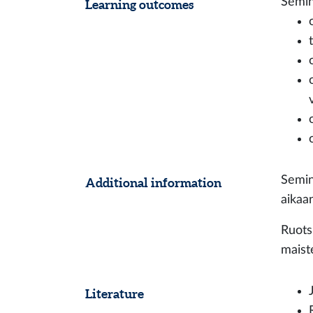
Semin
Learning outcomes
Semin
Additional information
aikaa
Ruotsi
maiste
Literature