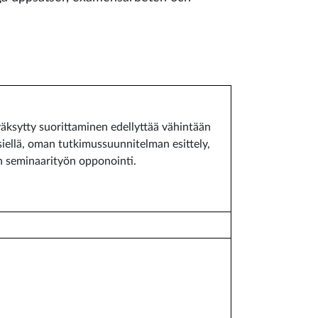
äksytty suorittaminen edellyttää vähintään
siellä, oman tutkimussuunnitelman esittely,
n seminaarityön opponointi.