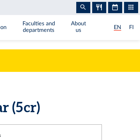
Faculties and
About
ion
EN
FI
departments
us
(5 cr)
s