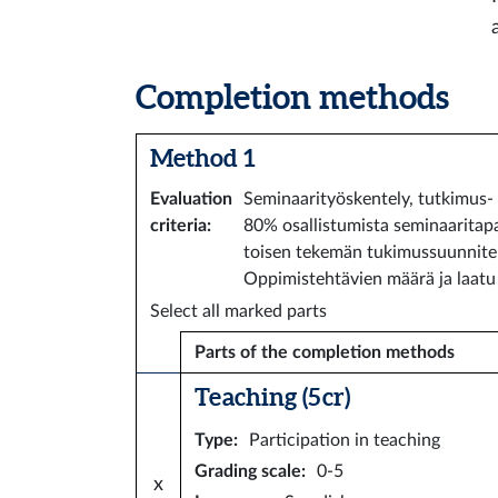
Completion methods
Method 1
Evaluation
Seminaarityöskentely, tutkimus-
criteria
:
80% osallistumista seminaaritapa
toisen tekemän tukimussuunnitel
Oppimistehtävien määrä ja laatu s
Select all marked parts
Parts of the completion methods
Teaching (5 cr)
Type
:
Participation in teaching
Grading scale
:
0-5
x