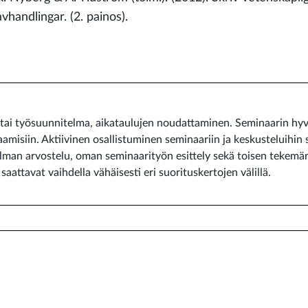
avhandlingar. (2. painos).
 tai työsuunnitelma, aikataulujen noudattaminen. Seminaarin hyv
amisiin. Aktiivinen osallistuminen seminaariin ja keskusteluihin 
man arvostelu, oman seminaarityön esittely sekä toisen tekemä
aattavat vaihdella vähäisesti eri suorituskertojen välillä.