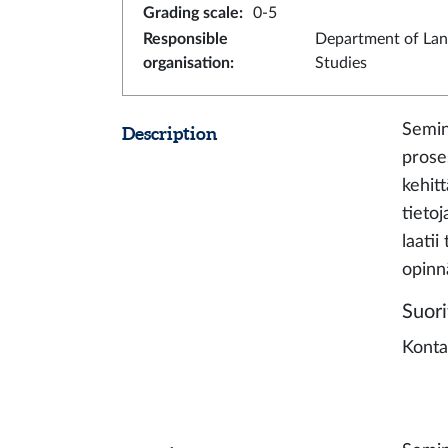
Grading scale
:
0-5
Responsible
Department of La
organisation
:
Studies
Semin
Description
prose
kehit
tieto
laati
opinn
Suori
Konta