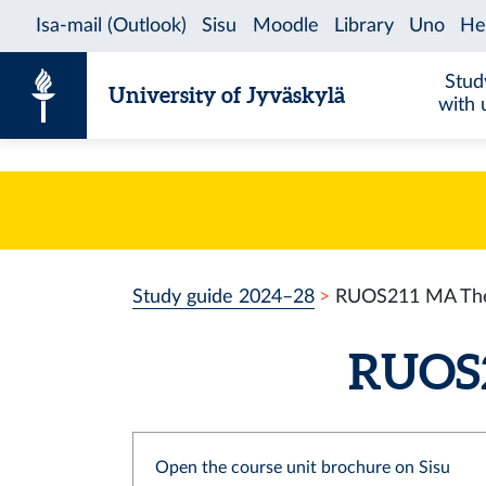
Skip to content
Stud
University of Jyväskylä
with 
Study guide 2024–28
RUOS211 MA The
RUOS2
Open the course unit brochure on Sisu