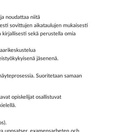
ja noudattaa niitä
esti sovittujen aikataulujen mukaisesti
a kirjallisesti sekä perustella omia
naarikeskustelua
eistyökykyisenä jäsenenä.
näyteprosessia. Suoritetaan samaan
vat opiskelijat osallistuvat
ielellä.
os).
liga uppsatser, examensarbeten och