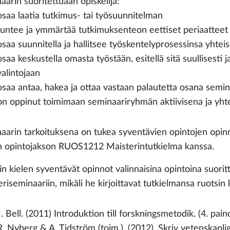
aarin suoritettuaan opiskelija:
osaa laatia tutkimus- tai työsuunnitelman
tuntee ja ymmärtää tutkimuksenteon eettiset periaatteet 
osaa suunnitella ja hallitsee työskentelyprosessinsa yhteis
osaa keskustella omasta työstään, esitellä sitä suullisesti j
valintojaan
osaa antaa, hakea ja ottaa vastaan palautetta osana semi
on oppinut toimimaan seminaariryhmän aktiivisena ja yht
aarin tarkoituksena on tukea syventävien opintojen opin
n opintojakson RUOS1212 Maisterintutkielma kanssa.
n kielen syventävät opinnot valinnaisina opintoina suoritta
riseminaariin, mikäli he kirjoittavat tutkielmansa ruotsin k
J. Bell. (2011) Introduktion till forskningsmetodik. (4. pain
R. Nyberg & A. Tidström (toim.). (2012). Skriv vetenskap