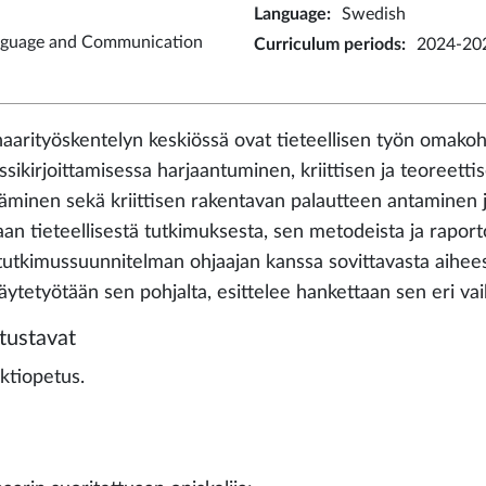
Language
:
Swedish
nguage and Communication
Curriculum periods
:
2024-202
aarityöskentelyn keskiössä ovat tieteellisen työn omako
ssikirjoittamisessa harjaantuminen, kriittisen ja teoreetti
täminen sekä kriittisen rakentavan palautteen antaminen 
jaan tieteellisestä tutkimuksesta, sen metodeista ja rapor
i tutkimussuunnitelman ohjaajan kanssa sovittavasta aihees
äytetyötään sen pohjalta, esittelee hankettaan sen eri va
tustavat
ktiopetus.