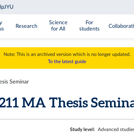
y
Science
For
Research
Collaborat
us
for All
students
Note: This is an archived version which is no longer updated.
To the latest guide
sis Seminar
11 MA Thesis Seminar 
Study level
:
Advanced studie