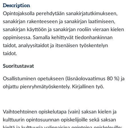
Description
Opintojaksolla perehdytään sanakirjatutkimukseen,
sanakirjan rakenteeseen ja sanakirjan laatimiseen,
sanakirjan käyttöön ja sanakirjan rooliin vieraan kielen
oppimisessa. Samalla kehittyvät tiedonhankinnan
taidot, analyysitaidot ja itsenäisen työskentelyn
taidot.
Suoritustavat
Osallistuminen opetukseen (läsnäolovaatimus 80 %) ja
ohjattu pienryhmätyöskentely. Kirjallinen työ.
Vaihtoehtoinen opiskelutapa (vain) saksan kielen ja
kulttuurin opintosuunnan opiskelijoille sekä saksan
kieltä ja kulttuuria valinnaisina opintoina opiskeleville: