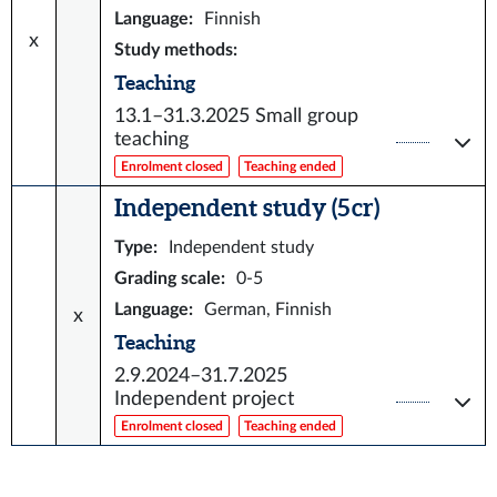
Language
:
Finnish
x
Study methods
:
Teaching
13.1–31.3.2025
Small group
teaching
Enrolment closed
Teaching ended
Independent study (5 cr)
Type
:
Independent study
Grading scale
:
0-5
Language
:
German, Finnish
x
Teaching
2.9.2024–31.7.2025
Independent project
Enrolment closed
Teaching ended