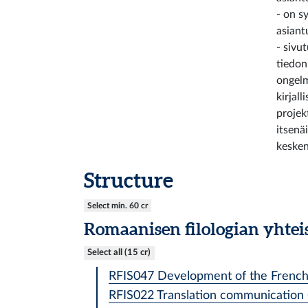
- on s
asiant
- sivu
tiedon
ongelm
kirjall
projek
itsenä
kesken
Structure
Select min. 60 cr
Romaanisen filologian yhteis
Select all (15 cr)
RFIS047 Development of the French 
RFIS022 Translation communication (