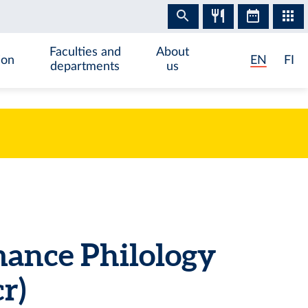
Faculties and
About
ion
EN
FI
departments
us
mance Philology
r)