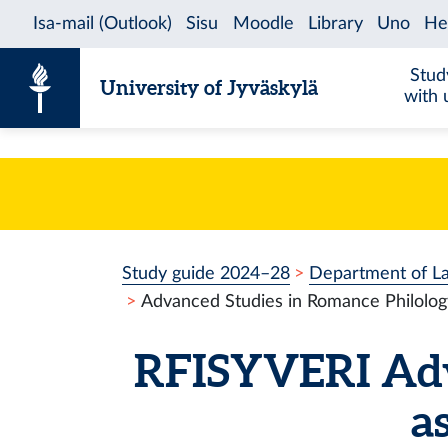
Skip to content
Stud
University of Jyväskylä
with 
Study guide 2024–28
Department of L
Advanced Studies in Romance Philology
RFISYVERI
Adv
a