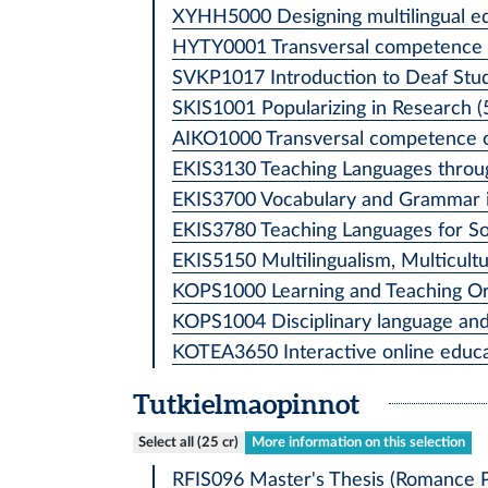
XYHH5000 Designing multilingual edu
HYTY0001 Transversal competence fo
SVKP1017 Introduction to Deaf Studi
SKIS1001 Popularizing in Research (5
AIKO1000 Transversal competence of 
EKIS3130 Teaching Languages through
EKIS3700 Vocabulary and Grammar in
EKIS3780 Teaching Languages for Soci
EKIS5150 Multilingualism, Multicultu
KOPS1000 Learning and Teaching Oral
KOPS1004 Disciplinary language and l
KOTEA3650 Interactive online educat
Tutkielmaopinnot
Select all (25 cr)
More information on this selection
RFIS096 Master's Thesis (Romance Ph