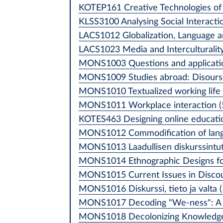
KOTEP161 Creative Technologies of L
KLSS3100 Analysing Social Interactio
LACS1012 Globalization, Language an
LACS1023 Media and Interculturality
MONS1003 Questions and application
MONS1009 Studies abroad: Disourse
MONS1010 Textualized working life (
MONS1011 Workplace interaction (5
KOTES463 Designing online educatio
MONS1012 Commodification of langu
MONS1013 Laadullisen diskurssintut
MONS1014 Ethnographic Designs for 
MONS1015 Current Issues in Discour
MONS1016 Diskurssi, tieto ja valta (
MONS1017 Decoding "We-ness": A Cri
MONS1018 Decolonizing Knowledge P