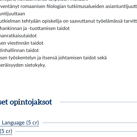
yventänyt romaanisen filologian tutkimusalueiden asiantuntijuut
untijuuttaan
tutkielman tehtyään opiskelija on saavuttanut työelämässä tarvitt
hankinnan ja -tuottamisen taidot
anratkaisutaidot
isen viestinnän taidot
tinhallinnan taidot
isen työskentelyn ja itsensä johtamisen taidot sekä
eräisyyden sietokyky.
et opintojaksot
Language (5 cr)
5 cr)