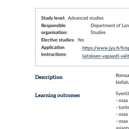
Study level
:
Advanced studies
Responsible
Department of La
organisation
:
Studies
Elective studies
:
Yes
Application
https://www.jyu.fi/fi/op
instructions
:
laitoksen-vapaasti-val
Romaan
Description
kielia
Syentä
Learning outcomes
- osaa 
- tunt
- osaa
- osaa
asiant