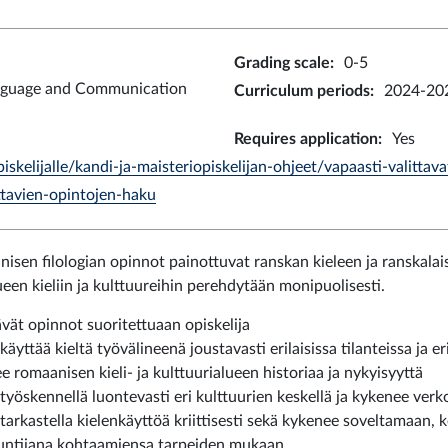
Grading scale
:
0-5
nguage and Communication
Curriculum periods
:
2024-202
Requires application
:
Yes
iskelijalle/kandi-ja-maisteriopiskelijan-ohjeet/vapaasti-valittava
ittavien-opintojen-haku
isen filologian opinnot painottuvat ranskan kieleen ja ranskala
lueen kieliin ja kulttuureihin perehdytään monipuolisesti.
vät opinnot suoritettuaan opiskelija
käyttää kieltä työvälineenä joustavasti erilaisissa tilanteissa ja eri
ee romaanisen kieli- ja kulttuurialueen historiaa ja nykyisyyttä
 työskennellä luontevasti eri kulttuurien keskellä ja kykenee ver
 tarkastella kielenkäyttöä kriittisesti sekä kykenee soveltamaan,
untijana kohtaamiensa tarpeiden mukaan.