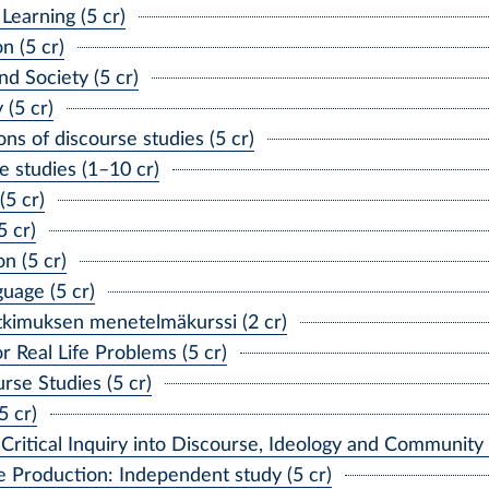
earning (5 cr)
n (5 cr)
d Society (5 cr)
 (5 cr)
s of discourse studies (5 cr)
 studies (1–10 cr)
5 cr)
 cr)
n (5 cr)
age (5 cr)
kimuksen menetelmäkurssi (2 cr)
Real Life Problems (5 cr)
se Studies (5 cr)
5 cr)
tical Inquiry into Discourse, Ideology and Community (
roduction: Independent study (5 cr)