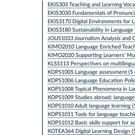
EKIS303 Teaching and Learning Vocab
EKIS3030 Fundamentals of Pronuncia
EKIS3170 Digital Environments for L
EKIS3180 Sustainability in Language 
JOUS1033 Journalism Analysis and Cr
KIMO2010 Language Enriched Teachi
KIMO2020 Supporting Learners’ Mult
KLSS113 Perspectives on multilingua
KOPS1005 Language assessment (5 
KOPS1006 Language Education Policy
KOPS1008 Topical Phenomena in Langu
KOPS1009 Studies abroad: language l
KOPS1010 Adult language learning (5
KOPS1011 Tools for language teachin
KOPS1012 Basic skills support for ad
KOTEA364 Digital Learning Design (5