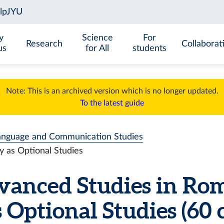
y
Science
For
Research
Collaborat
us
for All
students
Note: This is an archived version which is no longer updated.
To the latest guide
anguage and Communication Studies
 as Optional Studies
anced Studies in Ro
s Optional Studies
(60 c