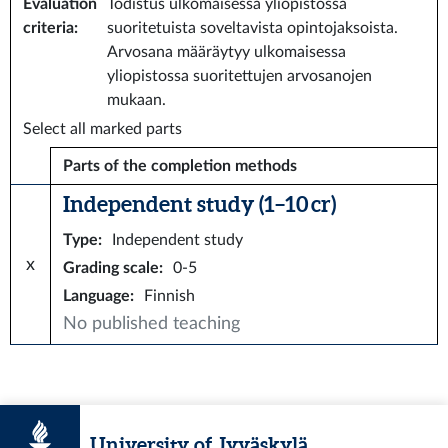
Evaluation
Todistus ulkomaisessa yliopistossa
criteria
:
suoritetuista soveltavista opintojaksoista.
Arvosana määräytyy ulkomaisessa
yliopistossa suoritettujen arvosanojen
mukaan.
Select all marked parts
Parts of the completion methods
Independent study (1–10 cr)
Type
:
Independent study
x
Grading scale
:
0-5
Language
:
Finnish
No published teaching
University of Jyväskylä