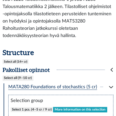
Talousmatematiikka 2 jälkeen. Tilastolliset ohjelmistot
-opintojaksolla tilastotieteen perusteiden tunteminen
on hyödyksi ja opintojaksolla MATS3280
Rahoitusteorian jatkokurssi oletetaan
todennäköisyysteorian hyvä hallinta.
Structure
Select all (14+ cr)
Pakolliset opinnot
Select all (9–10 cr)
MATA280 Foundations of stochastics (5 cr)
Selection group
Select 1 pcs. (4–5 cr / 9 cr)
More information on this selection