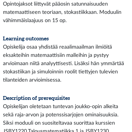
Opintojaksot liittyvät pääosin satunnaisuuden
matemaattiseen teoriaan, stokastiikkaan. Moduulin
vähimmäislaajuus on 15 op.
Learning outcomes
Opiskelija osaa yhdistää reaalimaailman ilmiöitä
eksakteihin matemaattisiin malleihin ja pystyy
arvioimaan niitä analyyttisesti. Lisäksi hän ymmärtää
stokastiikan ja simuloinnin roolit tiettyjen tulevien
tilanteiden arvioimisessa.
Description of prerequisites
Opiskelijan oletetaan tuntevan joukko-opin alkeita
sekä raja-arvon ja potenssisarjojen ominaisuuksia.
Siksi moduuli on suositeltavaa suorittaa kurssien
JSBY1220 Talousmatematiikka 1 ja JSBY1230