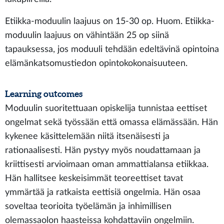
Etiikka-moduulin laajuus on 15-30 op. Huom. Etiikka-
moduulin laajuus on vähintään 25 op siinä
tapauksessa, jos moduuli tehdään edeltävinä opintoina
elämänkatsomustiedon opintokokonaisuuteen.
Learning outcomes
Moduulin suoritettuaan opiskelija tunnistaa eettiset
ongelmat sekä työssään että omassa elämässään. Hän
kykenee käsittelemään niitä itsenäisesti ja
rationaalisesti. Hän pystyy myös noudattamaan ja
kriittisesti arvioimaan oman ammattialansa etiikkaa.
Hän hallitsee keskeisimmät teoreettiset tavat
ymmärtää ja ratkaista eettisiä ongelmia. Hän osaa
soveltaa teorioita työelämän ja inhimillisen
olemassaolon haasteissa kohdattaviin ongelmiin.