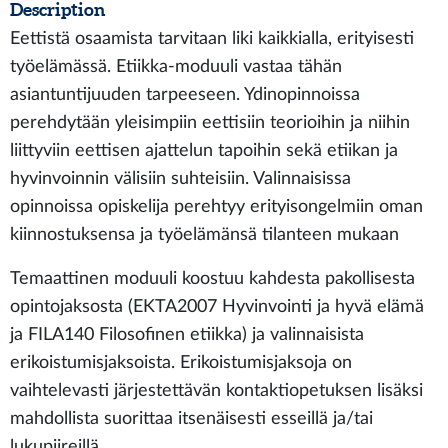
Description
Eettistä osaamista tarvitaan liki kaikkialla, erityisesti
työelämässä. Etiikka-moduuli vastaa tähän
asiantuntijuuden tarpeeseen. Ydinopinnoissa
perehdytään yleisimpiin eettisiin teorioihin ja niihin
liittyviin eettisen ajattelun tapoihin sekä etiikan ja
hyvinvoinnin välisiin suhteisiin. Valinnaisissa
opinnoissa opiskelija perehtyy erityisongelmiin oman
kiinnostuksensa ja työelämänsä tilanteen mukaan
Temaattinen moduuli koostuu kahdesta pakollisesta
opintojaksosta (EKTA2007 Hyvinvointi ja hyvä elämä
ja FILA140 Filosofinen etiikka) ja valinnaisista
erikoistumisjaksoista. Erikoistumisjaksoja on
vaihtelevasti järjestettävän kontaktiopetuksen lisäksi
mahdollista suorittaa itsenäisesti esseillä ja/tai
lukupiireillä.