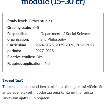
module
(15–30 cr)
Study level
:
Other studies
Grading scale
:
0-5
Responsible
Department of Social Sciences
organisation
:
and Philosophy
Curriculum
2024-2025, 2025-2026, 2026-2027,
periods
:
2027-2028
Elective studies
:
Yes
Requires application
:
No
Tweet text
Tieteenalana etiikka ei kerro mikä on oikein ja mikä väärin. Se
antaa edellytykset muodostaa oma kanta eri tilanteissa
järkevään ajatteluun nojaten.