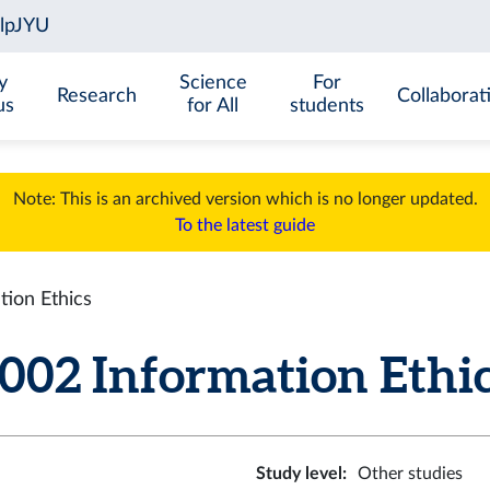
y
Science
For
Research
Collaborat
us
for All
students
Note: This is an archived version which is no longer updated.
To the latest guide
tion Ethics
02 Information Ethics
Study level
:
Other studies