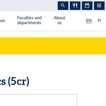
Faculties and
About
ion
EN
FI
departments
us
 (5 cr)