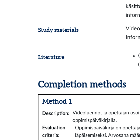
käsit
infor
Video
Study materials
Infor
Literature
Completion methods
Method 1
Videoluennot ja opettajan osoit
Description
:
oppimispäiväkirjalla.
Evaluation
Oppimispäiväkirja on opettaj
criteria
:
läpäisemiseksi. Arvosana määr