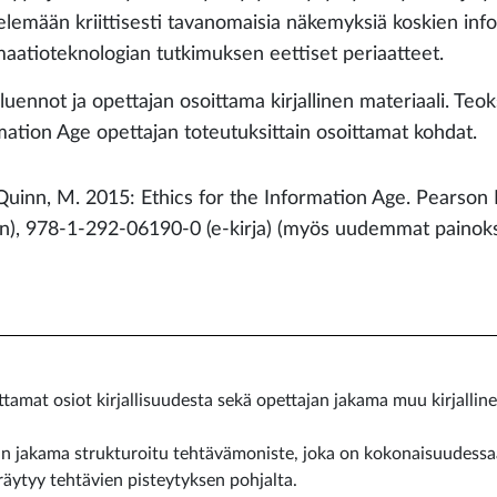
telemään kriittisesti tavanomaisia näkemyksiä koskien info
maatioteknologian tutkimuksen eettiset periaatteet.
luennot ja opettajan osoittama kirjallinen materiaali. Teo
mation Age opettajan toteutuksittain osoittamat kohdat.
Quinn, M. 2015: Ethics for the Information Age. Pearso
(n), 978-1-292-06190-0 (e-kirja) (myös uudemmat painoks
tamat osiot kirjallisuudesta sekä opettajan jakama muu kirjalline
an jakama strukturoitu tehtävämoniste, joka on kokonaisuudessa
äytyy tehtävien pisteytyksen pohjalta.