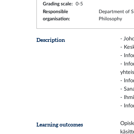
Grading scale
:
0-5
Responsible
Department of S
organisation
:
Philosophy
- Joh
Description
- Kesk
- Info
- Inf
yhtei
- Inf
- San
- Ihm
- Info
Opisk
Learning outcomes
käsit