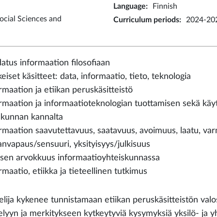
Language
:
Finnish
ocial Sciences and
Curriculum periods
:
2024-202
datus informaation filosofiaan
eiset käsitteet: data, informaatio, tieto, teknologia
rmaation ja etiikan peruskäsitteistö
ormaation ja informaatioteknologian tuottamisen sekä käyt
skunnan kannalta
ormaation saavutettavuus, saatavuus, avoimuus, laatu, va
anvapaus/sensuuri, yksityisyys/julkisuus
isen arvokkuus informaatioyhteiskunnassa
rmaatio, etiikka ja tieteellinen tutkimus
elija kykenee tunnistamaan etiikan peruskäsitteistön val
telyyn ja merkitykseen kytkeytyviä kysymyksiä yksilö- ja y