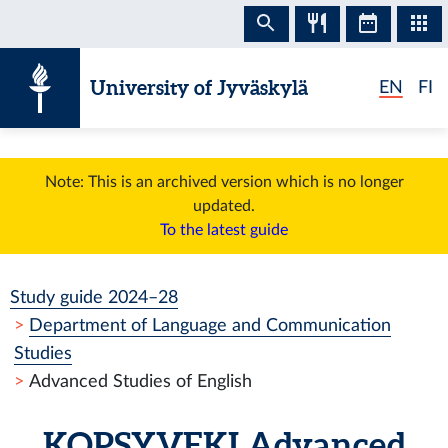
Skip to content
University of Jyväskylä
EN
FI
Note: This is an archived version which is no longer
updated.
To the latest guide
Study guide 2024–28
Department of Language and Communication
Studies
Advanced Studies of English
KOPSYVEKI
Advanced