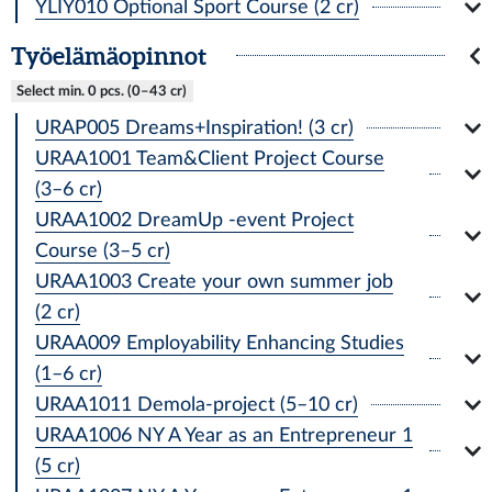
YLIY010 Optional Sport Course (2 cr)
Työelämäopinnot
Select min. 0 pcs. (0–43 cr)
URAP005 Dreams+Inspiration! (3 cr)
URAA1001 Team&Client Project Course
(3–6 cr)
URAA1002 DreamUp -event Project
Course (3–5 cr)
URAA1003 Create your own summer job
(2 cr)
URAA009 Employability Enhancing Studies
(1–6 cr)
URAA1011 Demola-project (5–10 cr)
URAA1006 NY A Year as an Entrepreneur 1
(5 cr)