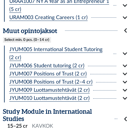
URAA1007 NY A Year as an Entrepreneur 1
(5 cr)
URAM003 Creating Careers (1 cr)
Muut opintojaksot
Select min. 0 pcs. (0–14 cr)
JYUM005 International Student Tutoring
(2 cr)
JYUM006 Student tutoring (2 cr)
JYUM007 Positions of Trust (2 cr)
JYUM008 Positions of Trust (2–4 cr)
JYUM009 Luottamustehtävät (2 cr)
JYUM010 Luottamustehtävät (2 cr)
Study Module in International
Studies
15–25 cr
KAVKOK