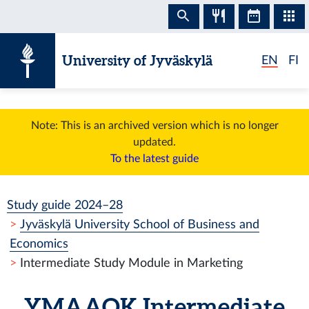
Skip to content
University of Jyväskylä
EN
FI
Note: This is an archived version which is no longer
updated.
To the latest guide
Study guide 2024–28
Jyväskylä University School of Business and
Economics
Intermediate Study Module in Marketing
YMAAOK
Intermediate