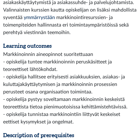
asiakaskäyttäytymistä ja asiakassuhde- ja palvelujohtamista.
Valinnaisten kurssien kautta opiskelijan on lisäksi mahdollista
syventää
ymmärrystään
markkinointiresurssien- ja
toimenpiteiden hallinnasta eri toimintaympäristöissä sekä
perehtyä viestinnän teemoihin.
Learning outcomes
Markkinoinnin aineopinnot suoritettuaan
- opiskelija tuntee markkinoinnin peruskäsitteet ja
teoreettiset lähtökohdat.
- opiskelija hallitsee erityisesti asiakkuuksien, asiakas- ja
kuluttajakäyttäytymisen ja markkinoinnin prosessien
perusteet osana organisaation toimintaa.
- opiskelija pystyy soveltamaan markkinoinnin keskeistä
teoreettista tietoa pienimuotoisissa kehittämistehtävissä.
- opiskelija tunnistaa markkinointiin liittyvät keskeiset
eettiset kysymykset ja ongelmat.
Description of prerequisites