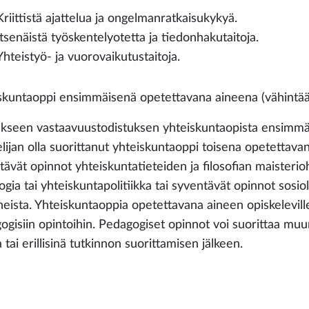
Kriittistä ajattelua ja ongelmanratkaisukykyä.
Itsenäistä työskentelyotetta ja tiedonhakutaitoja.
Yhteistyö- ja vuorovaikutustaitoja.
skuntaoppi ensimmäisenä opetettavana aineena (vähintä
kseen vastaavuustodistuksen yhteiskuntaopista ensimmä
lijan olla suorittanut yhteiskuntaoppi toisena opetettavana
tävät opinnot yhteiskuntatieteiden ja filosofian maisterio
ogia tai yhteiskuntapolitiikka tai syventävät opinnot sosiol
neista. Yhteiskuntaoppia opetettavana aineen opiskeleville
ogisiin opintoihin. Pedagogiset opinnot voi suorittaa m
 tai erillisinä tutkinnon suorittamisen jälkeen.