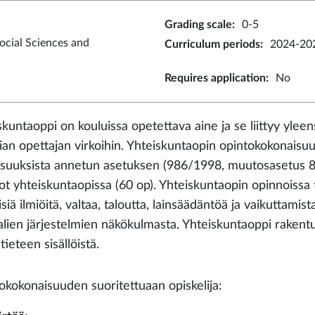
Grading scale
:
0-5
ocial Sciences and
Curriculum periods
:
2024-20
Requires application
:
No
skuntaoppi on kouluissa opetettava aine ja se liittyy ylee
rian opettajan virkoihin. Yhteiskuntaopin opintokokonaisu
isuuksista annetun asetuksen (986/1998, muutosasetus 
ot yhteiskuntaopissa (60 op). Yhteiskuntaopin opinnoissa 
siä ilmiöitä, valtaa, taloutta, lainsäädäntöä ja vaikuttam
alien järjestelmien näkökulmasta. Yhteiskuntaoppi rakentuu
tieteen sisällöistä.
okokonaisuuden suoritettuaan opiskelija: