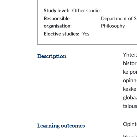
Study level
:
Other studies
Responsible
Department of S
organisation
:
Philosophy
Elective studies
:
Yes
Yhtei
Description
histo
kelpo
opinn
keskei
globa
talous
Opint
Learning outcomes