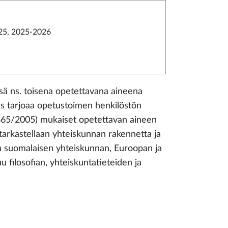
25, 2025-2026
nsä ns. toisena opetettavana aineena
us tarjoaa opetustoimen henkilöstön
865/2005) mukaiset opetettavan aineen
tarkastellaan yhteiskunnan rakennetta ja
ista suomalaisen yhteiskunnan, Euroopan ja
 filosofian, yhteiskuntatieteiden ja