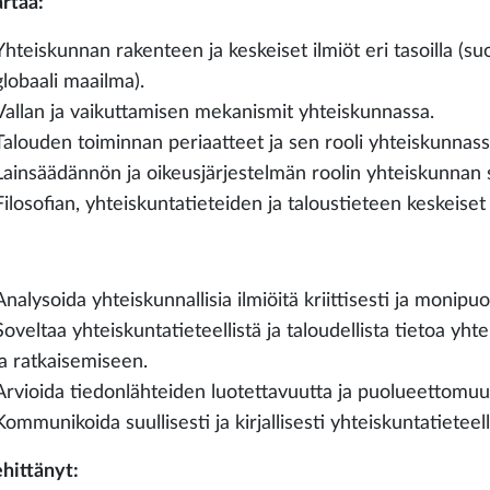
rtää:
Yhteiskunnan rakenteen ja keskeiset ilmiöt eri tasoilla (
globaali maailma).
Vallan ja vaikuttamisen mekanismit yhteiskunnassa.
Talouden toiminnan periaatteet ja sen rooli yhteiskunnass
Lainsäädännön ja oikeusjärjestelmän roolin yhteiskunnan 
Filosofian, yhteiskuntatieteiden ja taloustieteen keskeiset k
Analysoida yhteiskunnallisia ilmiöitä kriittisesti ja monip
Soveltaa yhteiskuntatieteellistä ja taloudellista tietoa 
ja ratkaisemiseen.
Arvioida tiedonlähteiden luotettavuutta ja puolueettomuu
Kommunikoida suullisesti ja kirjallisesti yhteiskuntatieteellis
hittänyt: