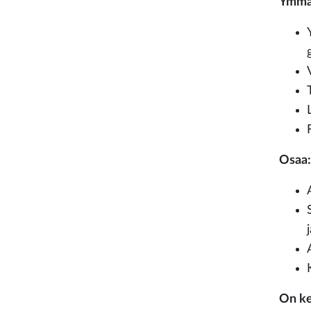
Ymmä
Osaa:
On ke