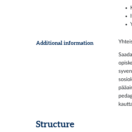
Yhtei
Additional information
Saada
opiske
syven
sosiol
pääai
pedag
kautta
Structure