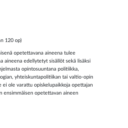
än 120 op)
isenä opetettavana aineena tulee
 aineena edellytetyt sisällöt sekä lisäksi
hjelmasta opintosuuntana politiikka,
ogian, yhteiskuntapolitiikan tai valtio-opin
 ei ole varattu opiskelupaikkoja opettajan
uun ensimmäisen opetettavan aineen