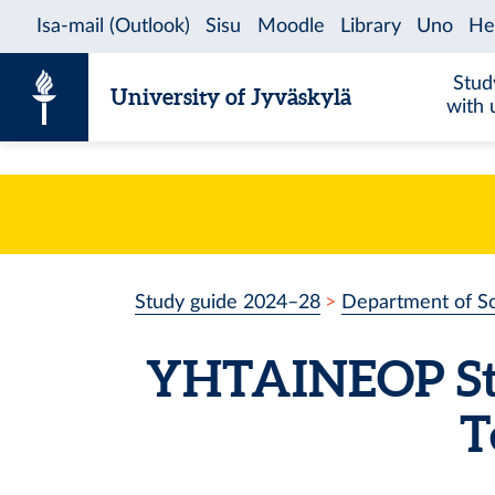
Skip to content
Stud
University of Jyväskylä
with 
Study guide 2024–28
Department of So
YHTAINEOP
S
T