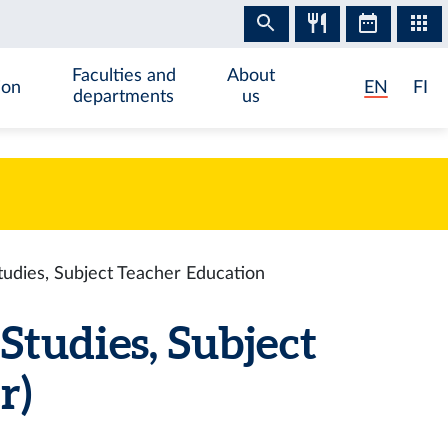
Faculties and
About
ion
EN
FI
departments
us
tudies, Subject Teacher Education
Studies, Subject
r)