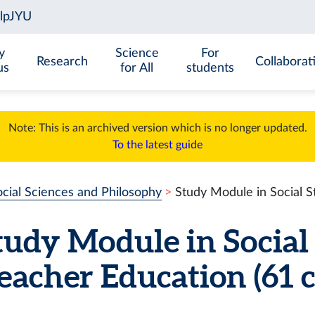
y
Science
For
Research
Collaborat
us
for All
students
Note: This is an archived version which is no longer updated.
To the latest guide
cial Sciences and Philosophy
Study Module in Social S
tudy Module in Social 
eacher Education
(61 c