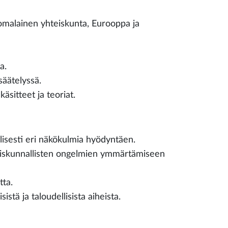
suomalainen yhteiskunta, Eurooppa ja
a.
säätelyssä.
äsitteet ja teoriat.
uolisesti eri näkökulmia hyödyntäen.
yhteiskunnallisten ongelmien ymmärtämiseen
tta.
istä ja taloudellisista aiheista.