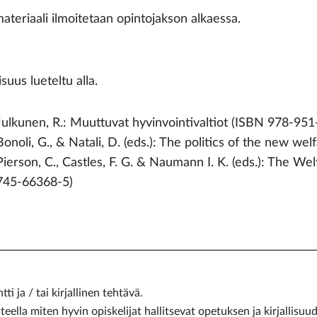
ateriaali ilmoitetaan opintojakson alkaessa.
lisuus lueteltu alla.
Julkunen, R.: Muuttuvat hyvinvointivaltiot (ISBN 978-95
Bonoli, G., & Natali, D. (eds.): The politics of the new w
Pierson, C., Castles, F. G. & Naumann I. K. (eds.): The We
745-66368-5)
i ja / tai kirjallinen tehtävä.
eella miten hyvin opiskelijat hallitsevat opetuksen ja kirjallisuu