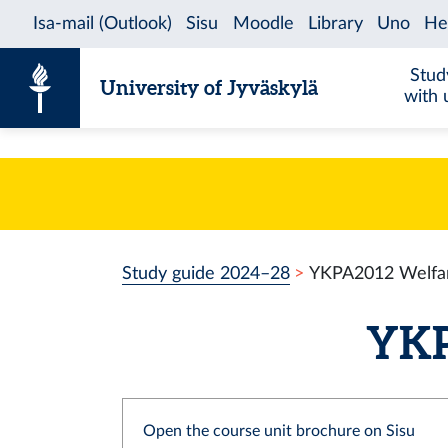
Skip to content
Stud
University of Jyväskylä
with 
Study guide 2024–28
YKPA2012 Welfar
YKP
Open the course unit brochure on Sisu