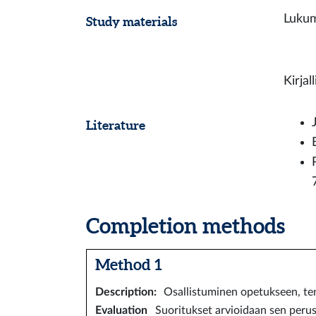
Lukum
Study materials
Kirjal
Literature
Completion methods
Method 1
Description
:
Osallistuminen opetukseen, tentt
Evaluation
Suoritukset arvioidaan sen perust