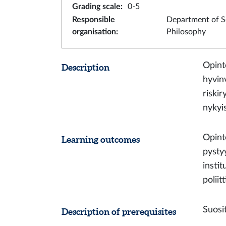
Grading scale
:
0-5
Responsible
Department of S
organisation
:
Philosophy
Opint
Description
hyvinv
riski
nykyi
Opint
Learning outcomes
pysty
instit
poliitt
Suosit
Description of prerequisites