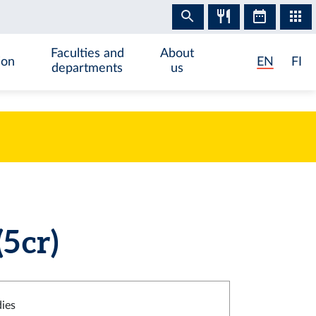
Faculties and
About
ion
EN
FI
departments
us
 cr)
dies