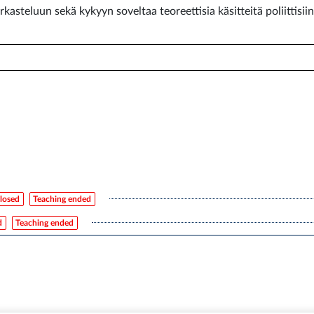
rkasteluun sekä kykyyn soveltaa teoreettisia käsitteitä poliittisii
losed
Teaching ended
d
Teaching ended