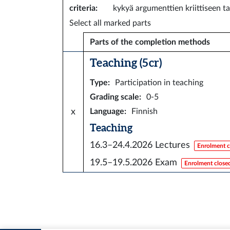
criteria
:
kykyä argumenttien kriittiseen ta
Select all marked parts
Parts of the completion methods
Teaching (5 cr)
Type
:
Participation in teaching
Grading scale
:
0-5
x
Language
:
Finnish
Teaching
16.3–24.4.2026
Lectures
Enrolment c
19.5–19.5.2026
Exam
Enrolment close