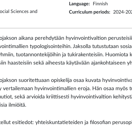
Language
:
Finnish
ocial Sciences and
Curriculum periods
:
2024-202
ojakson aikana perehdytään hyvinvointivaltion perusteisiin
ointimallien typologisointeihin. Jaksolla tutustutaan sosiaal
ryhmiin, tuotannontekijöihin ja tukirakenteisiin. Huomiota 
siin haasteisiin sekä aiheesta käytävään ajankohtaiseen y
ojakson suoritettuaan opiskelija osaa kuvata hyvinvointiva
y vertailemaan hyvinvointimallien eroja. Hän osaa myös tu
uutiot, sekä arvioida kriittisesti hyvinvointivaltion kehitys
isia ilmiöitä.
ellut esitiedot: yhteiskuntatieteiden ja filosofian perusop