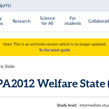
y
Science
For
Research
Collaborat
us
for All
students
Note: This is an archived version which is no longer updated.
To the latest guide
e State
A2012 Welfare State (5
Study level
:
Intermediate stu