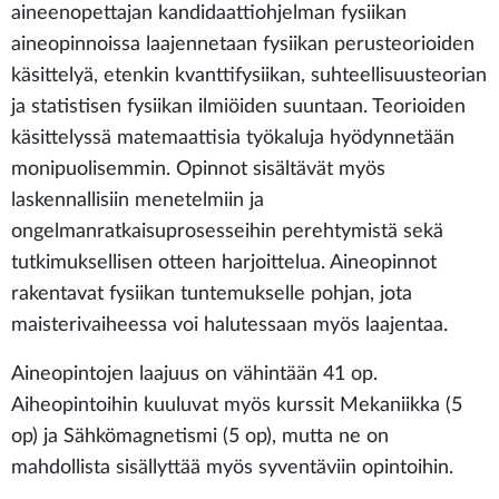
aineenopettajan kandidaattiohjelman fysiikan
aineopinnoissa laajennetaan fysiikan perusteorioiden
käsittelyä, etenkin kvanttifysiikan, suhteellisuusteorian
ja statistisen fysiikan ilmiöiden suuntaan. Teorioiden
käsittelyssä matemaattisia työkaluja hyödynnetään
monipuolisemmin. Opinnot sisältävät myös
laskennallisiin menetelmiin ja
ongelmanratkaisuprosesseihin perehtymistä sekä
tutkimuksellisen otteen harjoittelua. Aineopinnot
rakentavat fysiikan tuntemukselle pohjan, jota
maisterivaiheessa voi halutessaan myös laajentaa.
Aineopintojen laajuus on vähintään 41 op.
Aiheopintoihin kuuluvat myös kurssit Mekaniikka (5
op) ja Sähkömagnetismi (5 op), mutta ne on
mahdollista sisällyttää myös syventäviin opintoihin.