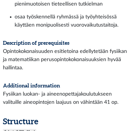
pienimuotoisen tieteellisen tutkielman
osaa työskennellä ryhmässä ja työyhteisössä
käyttäen monipuolisesti vuorovaikutustaitoja.
Description of prerequisites
Opintokokonaisuuden esitietoina edellytetään fysiikan
ja matematiikan perusopintokokonaisuuksien hyvää
hallintaa.
Additional information
Fysiikan luokan- ja aineenopettajakoulutukseen
valituille aineopintojen laajuus on vähintään 41 op.
Structure