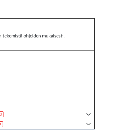
n tekemistä ohjeiden mukaisesti.
ed
d