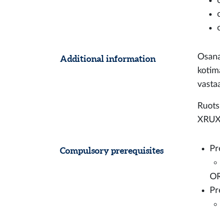
Osana 
Additional information
kotim
vasta
Ruotsi
XRUX9
Pr
Compulsory prerequisites
O
Pr