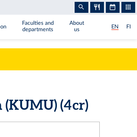
Faculties and
About
ion
EN
FI
departments
us
 (KUMU) (4 cr)