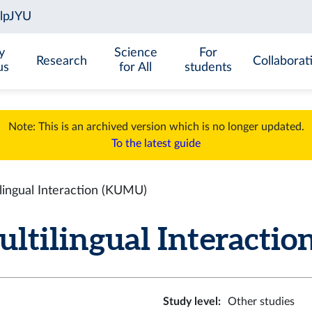
y
Science
For
Research
Collaborat
us
for All
students
Note: This is an archived version which is no longer updated.
To the latest guide
ingual Interaction (KUMU)
ilingual Interaction
Study level
:
Other studies