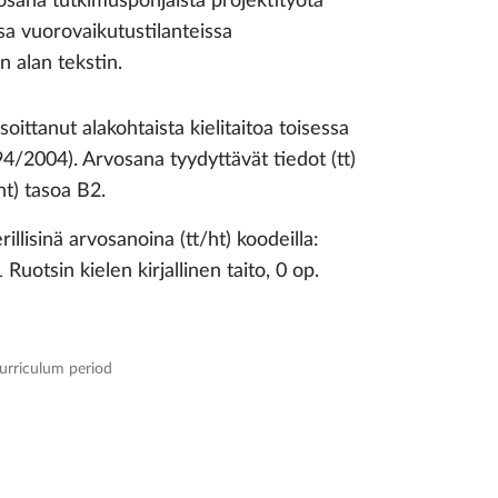
osana tutkimuspohjaista projektityötä
issa vuorovaikutustilanteissa
 alan tekstin.
oittanut alakohtaista kielitaitoa toisessa
4/2004). Arvosana tyydyttävät tiedot (tt)
ht) tasoa B2.
rillisinä arvosanoina (tt/ht) koodeilla:
otsin kielen kirjallinen taito, 0 op.
curriculum period