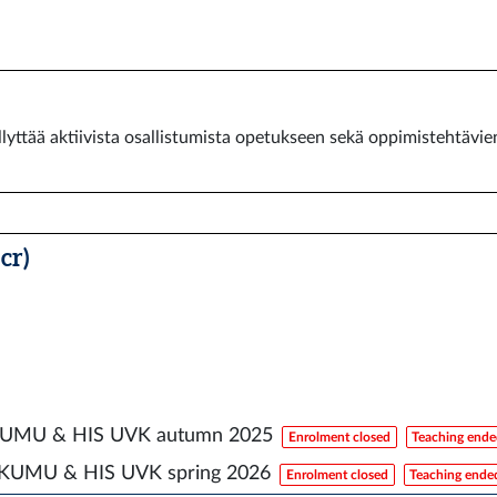
lyttää aktiivista osallistumista opetukseen sekä oppimistehtävie
cr)
 KUMU & HIS UVK autumn 2025
Enrolment closed
Teaching end
, KUMU & HIS UVK spring 2026
Enrolment closed
Teaching ende