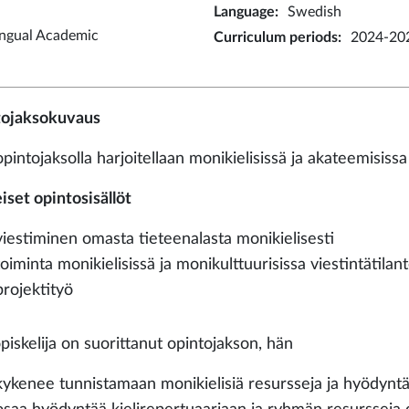
Language
:
Swedish
ingual Academic
Curriculum periods
:
2024-202
ojaksokuvaus
opintojaksolla harjoitellaan monikielisissä ja akateemisiss
iset opintosisällöt
viestiminen omasta tieteenalasta monikielisesti
toiminta monikielisissä ja monikulttuurisissa viestintätilan
projektityö
piskelija on suorittanut opintojakson, hän
kykenee tunnistamaan monikielisiä resursseja ja hyödynt