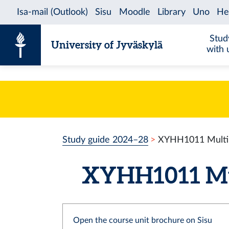
Skip to content
Stud
University of Jyväskylä
with 
Study guide 2024–28
XYHH1011 Multil
XYHH1011 Mult
Open the course unit brochure on Sisu