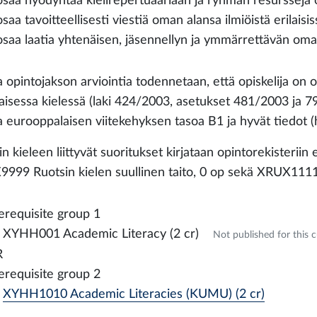
osaa hyödyntää kielirepertuaariaan ja ryhmän resursseja 
osaa tavoitteellisesti viestiä oman alansa ilmiöistä erilais
osaa laatia yhtenäisen, jäsennellyn ja ymmärrettävän oman
opintojakson arviointia todennetaan, että opiskelija on os
aisessa kielessä (laki 424/2003, asetukset 481/2003 ja 79
a eurooppalaisen viitekehyksen tasoa B1 ja hyvät tiedot (
n kieleen liittyvät suoritukset kirjataan opintorekisteriin e
999 Ruotsin kielen suullinen taito, 0 op sekä XRUX1111 Ru
erequisite group 1
XYHH001 Academic Literacy (2 cr)
Not published for this 
R
erequisite group 2
XYHH1010 Academic Literacies (KUMU) (2 cr)