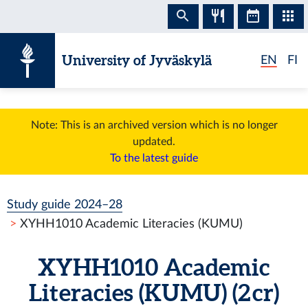
Skip to content
University of Jyväskylä
EN
FI
Note: This is an archived version which is no longer
updated.
To the latest guide
Study guide 2024–28
XYHH1010 Academic Literacies (KUMU)
XYHH1010 Academic
Literacies (KUMU) (2 cr)