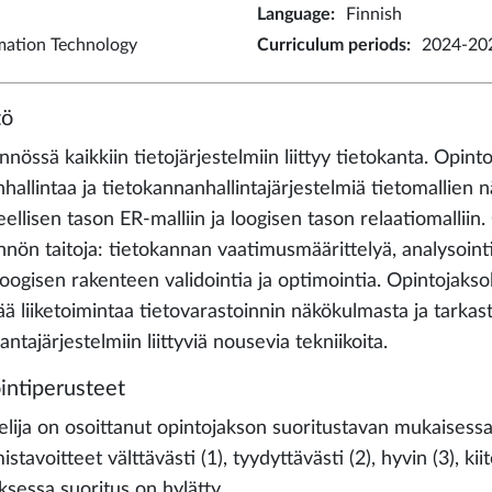
Language
:
Finnish
rmation Technology
Curriculum periods
:
2024-202
tö
nössä kaikkiin tietojärjestelmiin liittyy tietokanta. Opinto
hallintaa ja tietokannanhallintajärjestelmiä tietomallien 
eellisen tason ER-malliin ja loogisen tason relaatiomalliin
nnön taitoja: tietokannan vaatimusmäärittelyä, analysointi
loogisen rakenteen validointia ja optimointia. Opintojakso
vää liiketoimintaa tietovarastoinnin näkökulmasta ja tarkaste
antajärjestelmiin liittyviä nousevia tekniikoita.
intiperusteet
elija on osoittanut opintojakson suoritustavan mukaisessa 
stavoitteet välttävästi (1), tyydyttävästi (2), hyvin (3), ki
ksessa suoritus on hylätty.