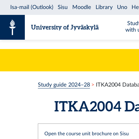
Skip to content
Stud
University of Jyväskylä
with 
Study guide 2024–28
ITKA2004 Databa
ITKA2004 Dat
Open the course unit brochure on Sisu