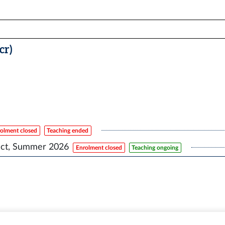
cr)
olment closed
Teaching ended
ect, Summer 2026
Enrolment closed
Teaching ongoing