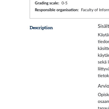
Grading scale
:
0-5
Responsible organisation
:
Faculty of Info
Sisäl
Description
Käytän
tiedon
käsitt
käytä
sekä 
liitty
tietok
Arvio
Opisk
osaami
tapau