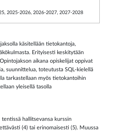
5, 2025-2026, 2026-2027, 2027-2028
jaksolla käsitellään tietokantoja,
näkökulmasta. Erityisesti keskitytään
. Opintojakson aikana opiskelijat oppivat
a, suunnittelua, toteutusta SQL-kielellä
lla tarkastellaan myös tietokantoihin
llaan yleisellä tasolla
tentissä hallitsevansa kurssin
itettävästi (4) tai erinomaisesti (5). Muussa