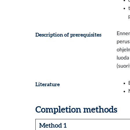
Ennen
Description of prerequisites
perus
ohjel
luoda
(suor
Literature
Completion methods
Method 1