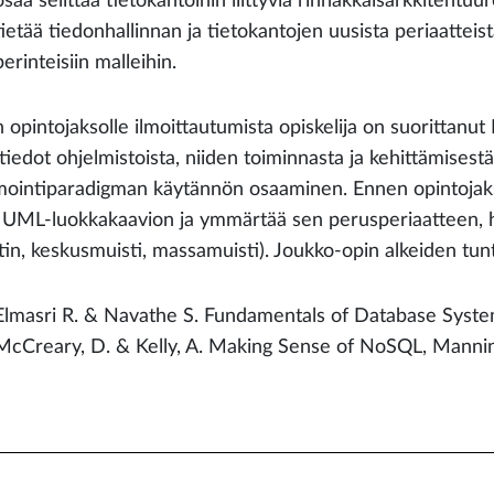
osaa selittää tietokantoihin liittyviä rinnakkaisarkkitehtuur
tietää tiedonhallinnan ja tietokantojen uusista periaatteista
perinteisiin malleihin.
 opintojaksolle ilmoittautumista opiskelija on suorittanut
tiedot ohjelmistoista, niiden toiminnasta ja kehittämises
mointiparadigman käytännön osaaminen. Ennen opintojaksol
 UML-luokkakaavion ja ymmärtää sen perusperiaatteen, hä
itin, keskusmuisti, massamuisti). Joukko-opin alkeiden tu
Elmasri R. & Navathe S. Fundamentals of Database Syst
McCreary, D. & Kelly, A. Making Sense of NoSQL, Manni