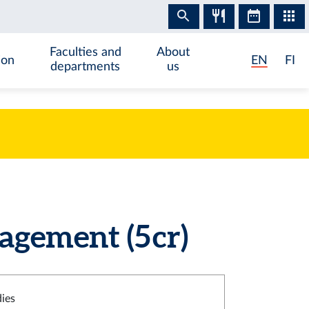
Faculties and
About
ion
EN
FI
departments
us
gement (5 cr)
dies