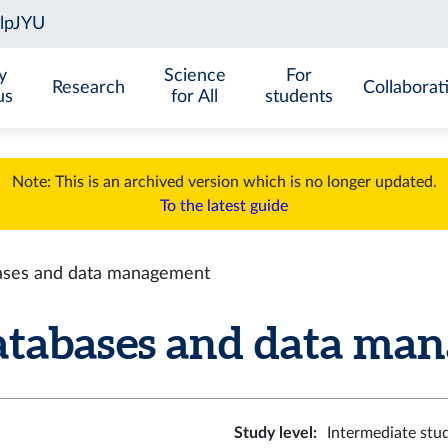
y
Science
For
Research
Collaborat
us
for All
students
Note: This is an archived version which is no longer updated.
To the latest guide
ses and data management
abases and data mana
Study level
:
Intermediate stu