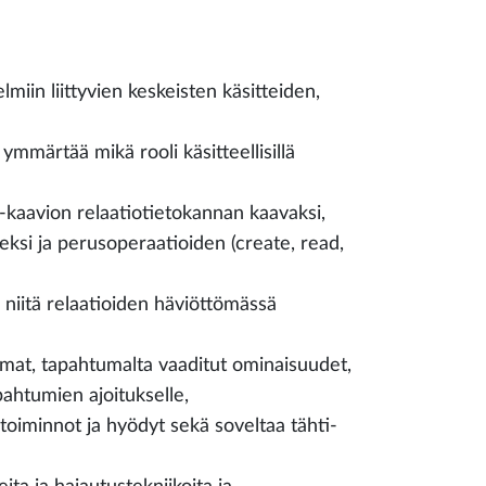
lmiin liittyvien keskeisten käsitteiden,
ymmärtää mikä rooli käsitteellisillä
R-kaavion relaatiotietokannan kaavaksi,
eksi ja perusoperaatioiden (create, read,
 niitä relaatioiden häviöttömässä
lmat, tapahtumalta vaaditut ominaisuudet,
pahtumien ajoitukselle,
 toiminnot ja hyödyt sekä soveltaa tähti-