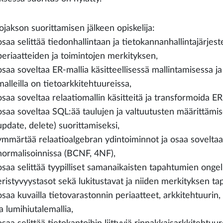
ojakson suorittamisen jälkeen opiskelija:
osaa selittää tiedonhallintaan ja tietokannanhallintajärjeste
periaatteiden ja toimintojen merkityksen,
osaa soveltaa ER-mallia käsitteellisessä mallintamisessa ja 
malleilla on tietoarkkitehtuureissa,
osaa soveltaa relaatiomallin käsitteitä ja transformoida E
osaa soveltaa SQL:ää taulujen ja valtuutusten määrittämis
update, delete) suorittamiseksi,
ymmärtää relaatioalgebran ydintoiminnot ja osaa soveltaa
normalisoinnissa (BCNF, 4NF),
osaa selittää tyypilliset samanaikaisten tapahtumien onge
eristyvyystasot sekä lukitustavat ja niiden merkityksen ta
osaa kuvailla tietovarastonnin periaatteet, arkkitehtuurin,
ja lumihiutalemallia,