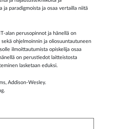
eita ja hajautustekniikoita ja
 ja paradigmoista ja osaa vertailla niitä
 IT-alan perusopinnot ja hänellä on
tä sekä ohjelmoinnin ja oliosuuntautuneen
le ilmoittautumista opiskelija osaa
nellä on perustiedot laitteistosta
nteminen lasketaan eduksi.
ems, Addison-Wesley.
ng.