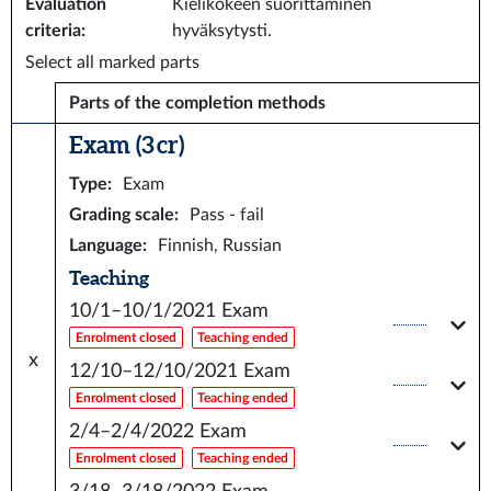
Evaluation
Kielikokeen suorittaminen
criteria
:
hyväksytysti.
Select all marked parts
Parts of the completion methods
Exam (3 cr)
Type
:
Exam
Grading scale
:
Pass - fail
Language
:
Finnish, Russian
Teaching
10/1–10/1/2021
Exam
Enrolment closed
Teaching ended
x
12/10–12/10/2021
Exam
Enrolment closed
Teaching ended
2/4–2/4/2022
Exam
Enrolment closed
Teaching ended