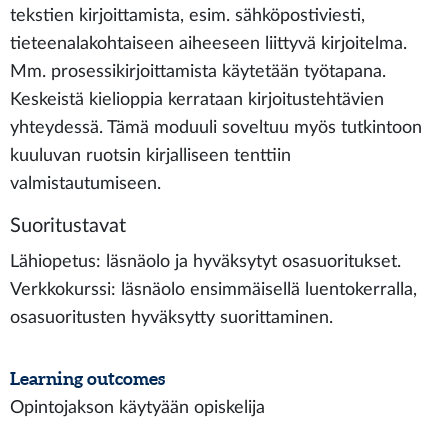
tekstien kirjoittamista, esim. sähköpostiviesti,
tieteenalakohtaiseen aiheeseen liittyvä kirjoitelma.
Mm. prosessikirjoittamista käytetään työtapana.
Keskeistä kielioppia kerrataan kirjoitustehtävien
yhteydessä. Tämä moduuli soveltuu myös tutkintoon
kuuluvan ruotsin kirjalliseen tenttiin
valmistautumiseen.
Suoritustavat
Lähiopetus: läsnäolo ja hyväksytyt osasuoritukset.
Verkkokurssi: läsnäolo ensimmäisellä luentokerralla,
osasuoritusten hyväksytty suorittaminen.
Learning outcomes
Opintojakson käytyään opiskelija