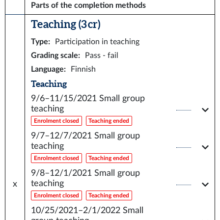
Parts of the completion methods
Teaching (3 cr)
Type
:
Participation in teaching
Grading scale
:
Pass - fail
Language
:
Finnish
Teaching
9/6–11/15/2021
Small group
teaching
Enrolment closed
Teaching ended
9/7–12/7/2021
Small group
teaching
Enrolment closed
Teaching ended
9/8–12/1/2021
Small group
teaching
x
Enrolment closed
Teaching ended
10/25/2021–2/1/2022
Small