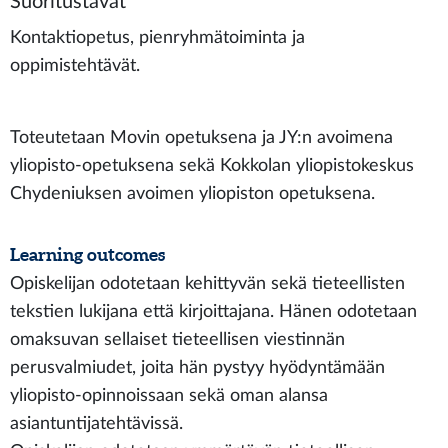
Suoritustavat
Kontaktiopetus, pienryhmätoiminta ja
oppimistehtävät.
Toteutetaan Movin opetuksena ja JY:n avoimena
yliopisto-opetuksena sekä Kokkolan yliopistokeskus
Chydeniuksen avoimen yliopiston opetuksena.
Learning outcomes
Opiskelijan odotetaan kehittyvän sekä tieteellisten
tekstien lukijana että kirjoittajana. Hänen odotetaan
omaksuvan sellaiset tieteellisen viestinnän
perusvalmiudet, joita hän pystyy hyödyntämään
yliopisto-opinnoissaan sekä oman alansa
asiantuntijatehtävissä.