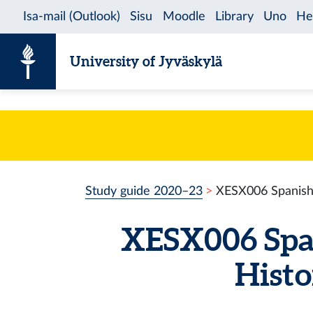
Skip to content
University of Jyväskylä
Study guide 2020–23
XESX006 Spanish 
XESX006 Spa
Histor