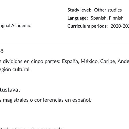
Study level
:
Other studies
Language
:
Spanish, Finnish
ingual Academic
Curriculum periods
:
2020-20
tö
s divididas en cinco partes: España, México, Caribe, And
gión cultural.
tustavat
s magistrales o conferencias en español.