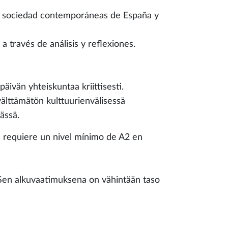
ia y sociedad contemporáneas de España y
a través de análisis y reflexiones.
äivän yhteiskuntaa kriittisesti.
välttämätön kulttuurienvälisessä
mässä.
se requiere un nivel mínimo de A2 en
e. Sen alkuvaatimuksena on vähintään taso