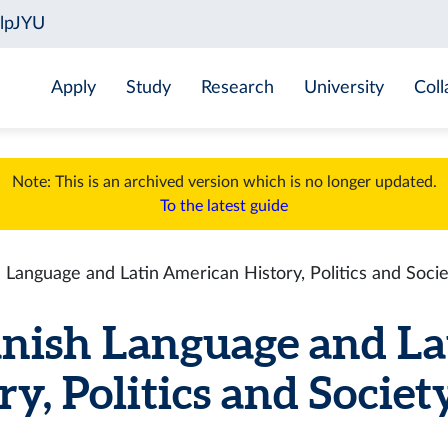
Apply
Study
Research
University
Coll
Note: This is an archived version which is no longer updated.
To the latest guide
Language and Latin American History, Politics and Socie
nish Language and La
y, Politics and Society 