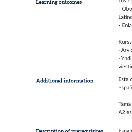
Los e
Learning outcomes
- Obt
Latin
- Enl
Kurss
· Arvi
· Yhd
viesti
Este 
Additional information
españ
Tämä 
A2 es
Description of prerequisites
Españ