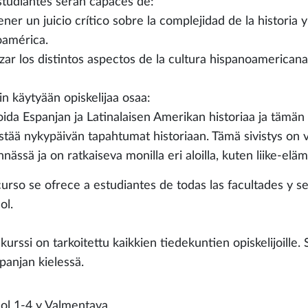
studiantes serán capaces de:
ener un juicio crítico sobre la complejidad de la histor
oamérica.
azar los distintos aspectos de la cultura hispanoamericana 
in käytyään opiskelijaa osaa:
oida Espanjan ja Latinalaisen Amerikan historiaa ja tämän p
istää nykypäivän tapahtumat historiaan. Tämä sivistys on 
nnässä ja on ratkaiseva monilla eri aloilla, kuten liike-elä
curso se ofrece a estudiantes de todas las facultades y 
ol.
kurssi on tarkoitettu kaikkien tiedekuntien opiskelijoill
panjan kielessä.
ol 1-4 y Valmentava.