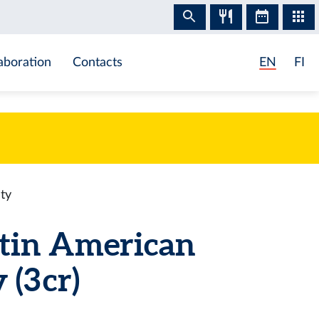
aboration
Contacts
EN
FI
ty
tin American
(3 cr)