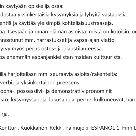
in käytyään opiskelija osaa:
dostaa yksinkertaisia kysymyksiä ja lyhyitä vastauksia.
ehtiä ja käyttää yleisimpiä kohteliaisuusfraaseja.
toa itsestään ja oman elämän asioista: mistä on kotoisin, 
innostunut mm. harrastukset ja vapaa-ajan vietto.
iytyy myös perus ostos- ja tilaustilanteessa.
toa enemmän espanjankielisten maiden kulttuurista.
lla harjoitellaan mm. seuraavia asioita/rakenteita:
a-verbit ja yksinkertainen preesens
soona-, possessiivi- ja demonstratiivipronominit
asto: kysymyssanoja, lukusanoja, perhe, kulkuneuvot, har
rja.
Kontturi, Kuokkanen-Kekki, Palmujoki, ESPAÑOL 1, Finn