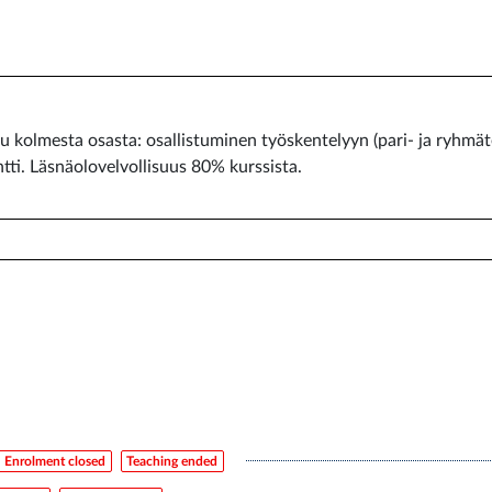
kolmesta osasta: osallistuminen työskentelyyn (pari- ja ryhmäteh
entti. Läsnäolovelvollisuus 80% kurssista.
Enrolment closed
Teaching ended