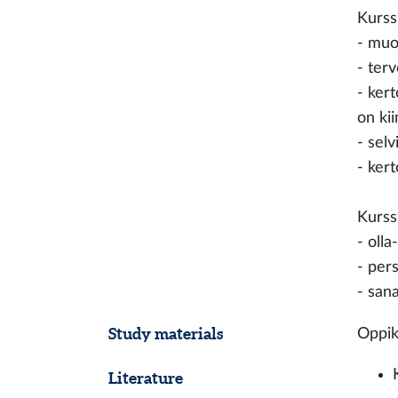
Kurss
- muo
- terv
- ker
on ki
- selv
- ker
Kurssi
- oll
- per
- san
Study materials
Oppiki
Literature