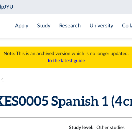
Apply
Study
Research
University
Coll
Note: This is an archived version which is no longer updated.
To the latest guide
 1
ES0005 Spanish 1 (4 c
Study level
:
Other studies