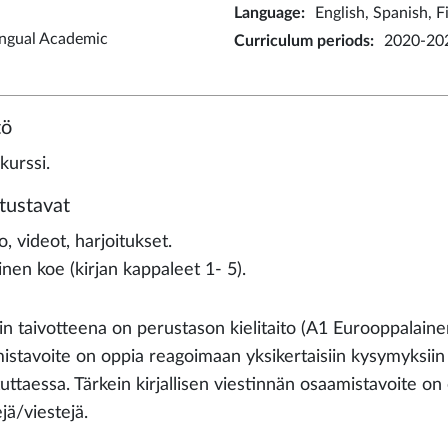
Language
:
English, Spanish, F
ingual Academic
Curriculum periods
:
2020-20
tö
kurssi.
tustavat
, videot, harjoitukset.
linen koe (kirjan kappaleet 1- 5).
in taivotteena on perustason kielitaito (A1 Eurooppalainen
istavoite on oppia reagoimaan yksikertaisiin kysymyksiin
uttaessa. Tärkein kirjallisen viestinnän osaamistavoite on
jä/viestejä.