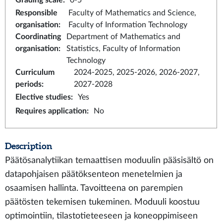
Grading scale
:
0-5
Responsible
Faculty of Mathematics and Science,
organisation
:
Faculty of Information Technology
Coordinating
Department of Mathematics and
organisation
:
Statistics, Faculty of Information
Technology
Curriculum
2024-2025, 2025-2026, 2026-2027,
periods
:
2027-2028
Elective studies
:
Yes
Requires application
:
No
Description
Päätösanalytiikan temaattisen moduulin pääsisältö on
datapohjaisen päätöksenteon menetelmien ja
osaamisen hallinta. Tavoitteena on parempien
päätösten tekemisen tukeminen. Moduuli koostuu
optimointiin, tilastotieteeseen ja koneoppimiseen