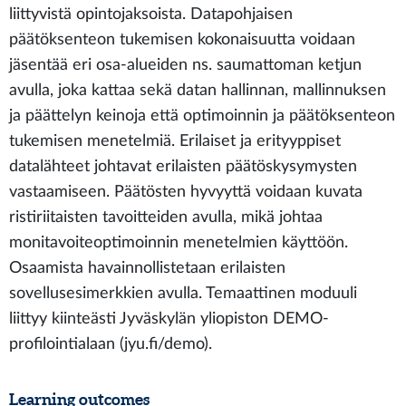
liittyvistä opintojaksoista. Datapohjaisen
päätöksenteon tukemisen kokonaisuutta voidaan
jäsentää eri osa-alueiden ns. saumattoman ketjun
avulla, joka kattaa sekä datan hallinnan, mallinnuksen
ja päättelyn keinoja että optimoinnin ja päätöksenteon
tukemisen menetelmiä. Erilaiset ja erityyppiset
datalähteet johtavat erilaisten päätöskysymysten
vastaamiseen. Päätösten hyvyyttä voidaan kuvata
ristiriitaisten tavoitteiden avulla, mikä johtaa
monitavoiteoptimoinnin menetelmien käyttöön.
Osaamista havainnollistetaan erilaisten
sovellusesimerkkien avulla. Temaattinen moduuli
liittyy kiinteästi Jyväskylän yliopiston DEMO-
profilointialaan (jyu.fi/demo).
Learning outcomes