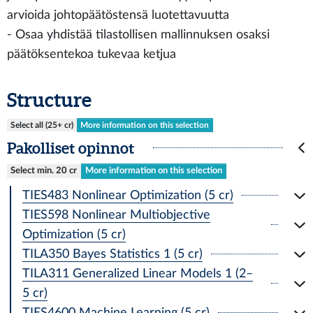
arvioida johtopäätöstensä luotettavuutta
- Osaa yhdistää tilastollisen mallinnuksen osaksi
päätöksentekoa tukevaa ketjua
Structure
Select all (25+ cr)
More information on this selection
Pakolliset opinnot
Select min. 20 cr
More information on this selection
TIES483 Nonlinear Optimization (5 cr)
TIES598 Nonlinear Multiobjective
Optimization (5 cr)
TILA350 Bayes Statistics 1 (5 cr)
TILA311 Generalized Linear Models 1 (2–
5 cr)
TIES4600 Machine Learning (5 cr)