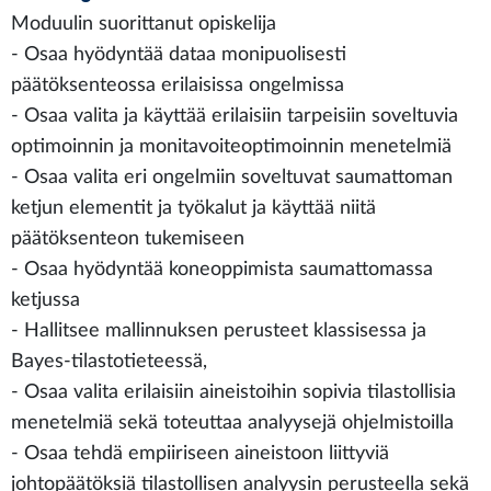
Moduulin suorittanut opiskelija
- Osaa hyödyntää dataa monipuolisesti
päätöksenteossa erilaisissa ongelmissa
- Osaa valita ja käyttää erilaisiin tarpeisiin soveltuvia
optimoinnin ja monitavoiteoptimoinnin menetelmiä
- Osaa valita eri ongelmiin soveltuvat saumattoman
ketjun elementit ja työkalut ja käyttää niitä
päätöksenteon tukemiseen
- Osaa hyödyntää koneoppimista saumattomassa
ketjussa
- Hallitsee mallinnuksen perusteet klassisessa ja
Bayes-tilastotieteessä,
- Osaa valita erilaisiin aineistoihin sopivia tilastollisia
menetelmiä sekä toteuttaa analyysejä ohjelmistoilla
- Osaa tehdä empiiriseen aineistoon liittyviä
johtopäätöksiä tilastollisen analyysin perusteella sekä