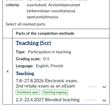
criteria
:
suoritukset. Arviointiperusteet
tarkennetaan vuosittaisessa
opetusohjelmassa.
Select all marked parts
Parts of the completion methods
Teaching (5 cr)
Type
:
Participation in teaching
Grading scale
:
0-5
Language
:
English, Finnish
x
Teaching
7.8–27.8.2026
Electronic exam,
2nd retake exam as an eExam
Enrolment open
Teaching ongoing
2.3–22.4.2027
Blended teaching