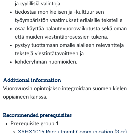
ja tyylillisiä valintoja
tiedostaa monikielisen ja -kulttuurisen
työympäristön vaatimukset erilaisille teksteille
osaa käyttää palautevuorovaikutusta sekä oman
että muiden viestintäprosessien tukena.
pystyy tuottamaan omalle alalleen relevantteja
tekstejä viestintätavoitteen ja
kohderyhmän huomioiden.
Additional information
Vuorovuosin opintojakso integroidaan suomen kielen
oppiaineen kanssa.
Recommended prerequisites
Prerequisite group 1
XYHX1015 Recruitment Communication (3 cr)