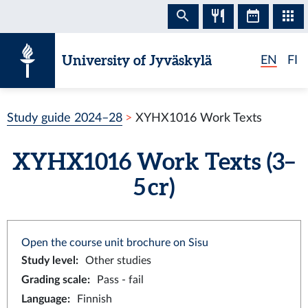
Skip to content
University of Jyväskylä
EN
FI
Study guide 2024–28
XYHX1016 Work Texts
XYHX1016 Work Texts (3–
5 cr)
Open the course unit brochure on Sisu
Study level
:
Other studies
Grading scale
:
Pass - fail
Language
:
Finnish