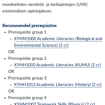
monikielisten viestintä- ja kieliopintojen (UVK)
ensimmäisen opintojakson.
Recommended prerequisites
Prerequisite group 1
XYHM1000 Academic Literacies (Biological and
Environmental Science) (2 cr)
OR
Prerequisite group 2
XYHH1010 Academic Literacies (KUMU) (2 cr)
OR
Prerequisite group 3
XYHH1013 Academic Literacies (History) (2 cr)
OR
Prerequisite group 4
XYHM1007 Teamwork Skills (Physics) (2 cr)