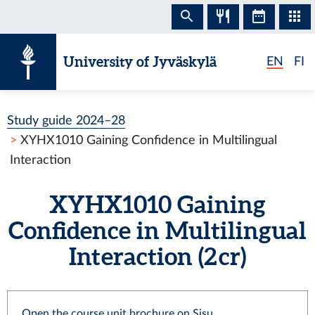
Skip to content
University of Jyväskylä
EN
FI
Study guide 2024–28
XYHX1010 Gaining Confidence in Multilingual
Interaction
XYHX1010 Gaining
Confidence in Multilingual
Interaction (2 cr)
Open the course unit brochure on Sisu