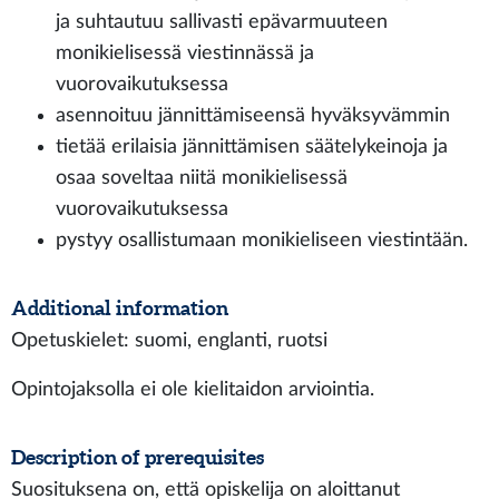
ja suhtautuu sallivasti epävarmuuteen
monikielisessä viestinnässä ja
vuorovaikutuksessa
asennoituu jännittämiseensä hyväksyvämmin
tietää erilaisia jännittämisen säätelykeinoja ja
osaa soveltaa niitä monikielisessä
vuorovaikutuksessa
pystyy osallistumaan monikieliseen viestintään.
Additional information
Opetuskielet: suomi, englanti, ruotsi
Opintojaksolla ei ole kielitaidon arviointia.
Description of prerequisites
Suosituksena on, että opiskelija on aloittanut