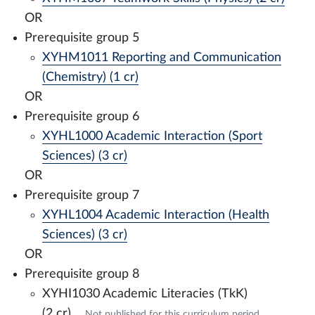
OR
Prerequisite group 5
XYHM1011 Reporting and Communication
(Chemistry) (1 cr)
OR
Prerequisite group 6
XYHL1000 Academic Interaction (Sport
Sciences) (3 cr)
OR
Prerequisite group 7
XYHL1004 Academic Interaction (Health
Sciences) (3 cr)
OR
Prerequisite group 8
XYHI1030 Academic Literacies (TkK)
(2 cr)
Not published for this curriculum period