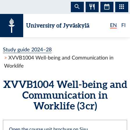
Skip to content
University of Jyväskylä
EN
FI
Study guide 2024–28
XVVB1004 Well-being and Communication in
Worklife
XVVB1004 Well-being and
Communication in
Worklife (3 cr)
Open the course unit brochure on Sisu