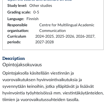
Study level
:
Other studies
Grading scale
:
0-5
Language
:
Finnish
Responsible
Centre for Multilingual Academic
organisation
:
Communication
Curriculum
2024-2025, 2025-2026, 2026-2027,
periods
:
2027-2028
Description
Opintojaksokuvaus
Opintojaksolla käsitellään viestinnän ja
vuorovaikutuksen hyvinvointivaikutuksia ja
syvennytään keinoihin, jotka ylläpitävät ja lisäävät
hyvinvointia työyhteisöissä mm. viestintäkäytänteiden,
tiimien ja vuorovaikutussuhteiden tasolla.