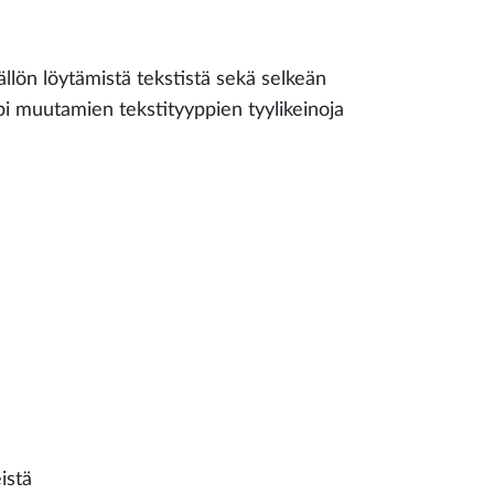
ällön löytämistä tekstistä sekä selkeän
äpi muutamien tekstityyppien tyylikeinoja
istä