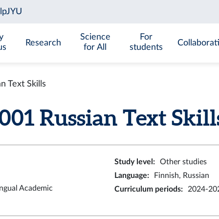
y
Science
For
Research
Collaborat
us
for All
students
 Text Skills
1 Russian Text Skills 
Study level
:
Other studies
Language
:
Finnish, Russian
ingual Academic
Curriculum periods
:
2024-202