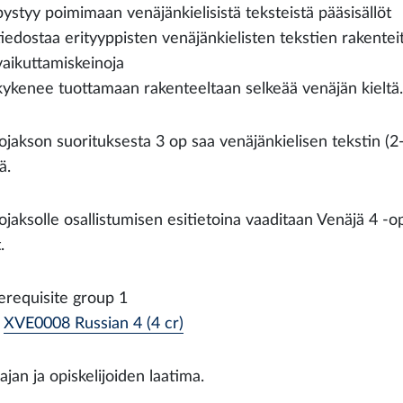
pystyy poimimaan venäjänkielisistä teksteistä pääsisällöt
tiedostaa erityyppisten venäjänkielisten tekstien rakenteit
vaikuttamiskeinoja
kykenee tuottamaan rakenteeltaan selkeää venäjän kieltä.
ojakson suorituksesta 3 op saa venäjänkielisen tekstin (2
ä.
ojaksolle osallistumisen esitietoina vaaditaan Venäjä 4 -o
.
erequisite group 1
XVE0008 Russian 4 (4 cr)
jan ja opiskelijoiden laatima.