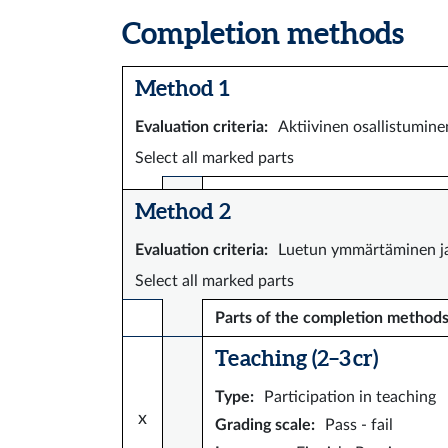
Completion methods
Method 1
Evaluation criteria
:
Aktiivinen osallistumine
Select all marked parts
Method 2
Evaluation criteria
:
Luetun ymmärtäminen ja
Select all marked parts
Parts of the completion method
Teaching (2–3 cr)
Type
:
Participation in teaching
x
Grading scale
:
Pass - fail