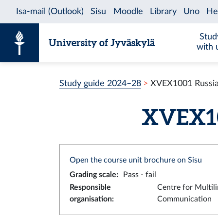
Skip to content
Stud
University of Jyväskylä
with 
Study guide 2024–28
XVEX1001 Russian
XVEX100
Open the course unit brochure on Sisu
Grading scale
:
Pass - fail
Responsible
Centre for Multil
organisation
:
Communication