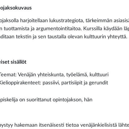
ojaksokuvaus
ojaksolla harjoitellaan lukustrategiota, tärkeimmän asiasis
in tuottamista ja argumentointitaitoa. Kurssilla käydään l
ditaan tekstin ja sen taustalla olevan kulttuurin yhteyttä.
set sisällöt
Teemat: Venäjän yhteiskunta, työelämä, kulttuuri
Kielioppirakenteet: passiivi, partisiipit ja gerundit
piskelija on suorittanut opintojakson, hän
pystyy hakemaan itsenäisesti tietoa venäjänkielisistä lähte