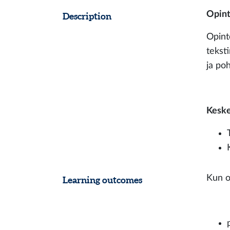
Opint
Description
Opint
tekst
ja poh
Keskei
Kun o
Learning outcomes