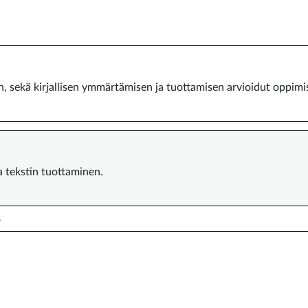
n, sekä kirjallisen ymmärtämisen ja tuottamisen arvioidut oppimis
 tekstin tuottaminen.
s