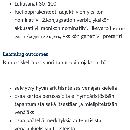
Lukusanat 30–100
Kielioppirakenteet: adjektiivien yksikön
nominatiivi, 2.konjugaation verbit, yksikön
akkusatiivi, monikon nominatiivi, liikeverbit идти-
ехать/ходить-ездить, yksikön genetiivi, preteriti
Learning outcomes
Kun opiskelija on suorittanut opintojakson, hän
selviytyy hyvin arkitilanteissa venäjän kielellä
osaa kertoa perusasioita elinympäristöstään,
tapahtumista sekä itsestään ja mielipiteistään
venäjäksi
osaa päätellä merkityksiä autenttisista
venäjänkielisistä teksteistä