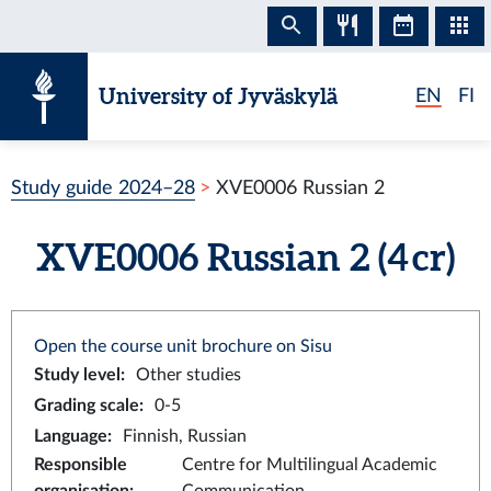
Skip to content
University of Jyväskylä
EN
FI
Study guide 2024–28
XVE0006 Russian 2
XVE0006 Russian 2 (4 cr)
Open the course unit brochure on Sisu
Study level
:
Other studies
Grading scale
:
0-5
Language
:
Finnish, Russian
Responsible
Centre for Multilingual Academic