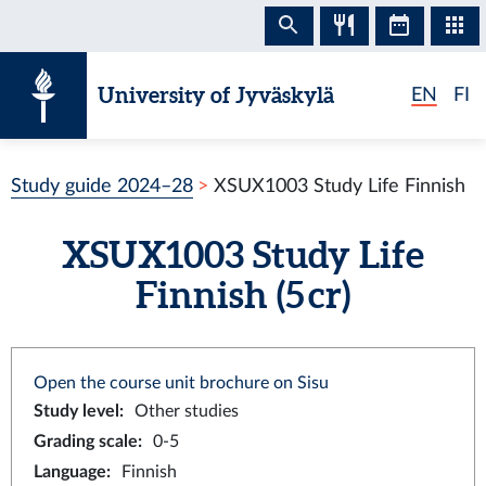
Skip to content
University of Jyväskylä
EN
FI
Study guide 2024–28
XSUX1003 Study Life Finnish
XSUX1003 Study Life
Finnish (5 cr)
Open the course unit brochure on Sisu
Study level
:
Other studies
Grading scale
:
0-5
Language
:
Finnish