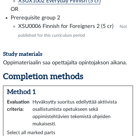
XSUX1002 Everyday Finnish (5 cr)
OR
Prerequisite group 2
XSU0006 Finnish for Foreigners 2 (5 cr)
Not
published for this curriculum period
Study materials
Oppimateriaalin saa opettajalta opintojakson aikana.
Completion methods
Method 1
Evaluation
Hyväksytty suoritus edellyttää aktiivista
criteria
:
osallistumista opetukseen sekä
oppimistehtävien tekemistä ohjeiden
mukaisesti.
Select all marked parts