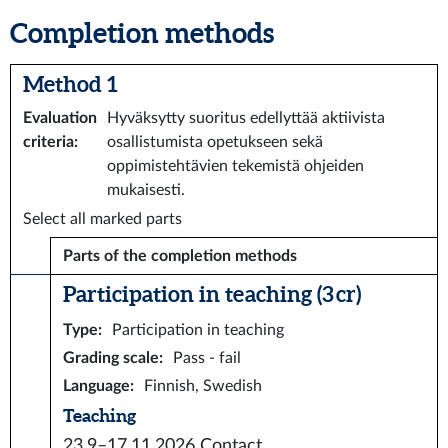
Completion methods
Method 1
Evaluation
Hyväksytty suoritus edellyttää aktiivista
criteria
:
osallistumista opetukseen sekä
oppimistehtävien tekemistä ohjeiden
mukaisesti.
Select all marked parts
Parts of the completion methods
Participation in teaching (3 cr)
Type
:
Participation in teaching
Grading scale
:
Pass - fail
Language
:
Finnish, Swedish
Teaching
23.9–17.11.2026
Contact