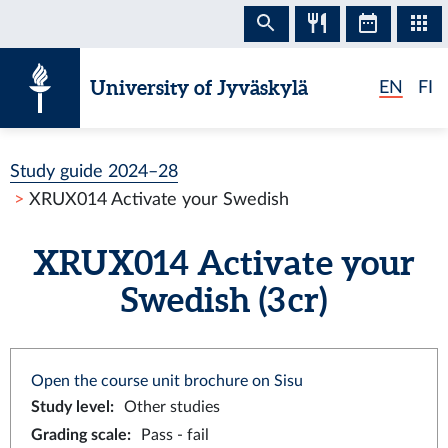
Skip to content
University of Jyväskylä
EN
FI
Study guide 2024–28
XRUX014 Activate your Swedish
XRUX014 Activate your
Swedish (3 cr)
Open the course unit brochure on Sisu
Study level
:
Other studies
Grading scale
:
Pass - fail