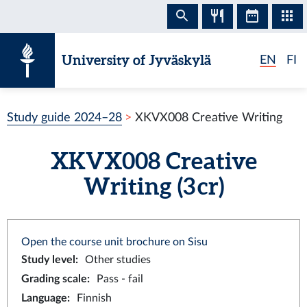
Skip to content
University of Jyväskylä
EN
FI
Study guide 2024–28
XKVX008 Creative Writing
XKVX008 Creative
Writing (3 cr)
Open the course unit brochure on Sisu
Study level
:
Other studies
Grading scale
:
Pass - fail
Language
:
Finnish