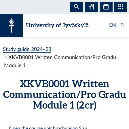
Skip to content
University of Jyväskylä
EN
FI
Study guide 2024–28
XKVB0001 Written Communication/Pro Gradu
Module 1
XKVB0001 Written
Communication/Pro Gradu
Module 1 (2 cr)
Open the course unit brochure on Sisu