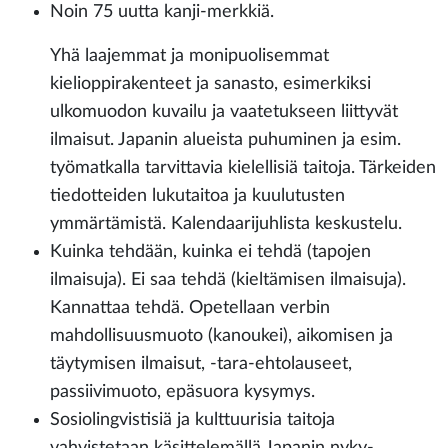
Noin 75 uutta kanji-merkkiä.
Yhä laajemmat ja monipuolisemmat
kielioppirakenteet ja sanasto, esimerkiksi
ulkomuodon kuvailu ja vaatetukseen liittyvät
ilmaisut. Japanin alueista puhuminen ja esim.
työmatkalla tarvittavia kielellisiä taitoja. Tärkeiden
tiedotteiden lukutaitoa ja kuulutusten
ymmärtämistä. Kalendaarijuhlista keskustelu.
Kuinka tehdään, kuinka ei tehdä (tapojen
ilmaisuja). Ei saa tehdä (kieltämisen ilmaisuja).
Kannattaa tehdä. Opetellaan verbin
mahdollisuusmuoto (kanoukei), aikomisen ja
täytymisen ilmaisut, -tara-ehtolauseet,
passiivimuoto, epäsuora kysymys.
Sosiolingvistisiä ja kulttuurisia taitoja
vahvistetaan käsittelemällä Japanin nyky-