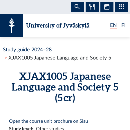
Skip to content
University of Jyväskylä
EN
FI
Study guide 2024–28
XJAX1005 Japanese Language and Society 5
XJAX1005 Japanese
Language and Society 5
(5 cr)
Open the course unit brochure on Sisu
Study level
:
Other studies