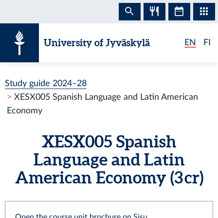
Skip to content
University of Jyväskylä
EN
FI
Study guide 2024–28
XESX005 Spanish Language and Latin American
Economy
XESX005 Spanish
Language and Latin
American Economy (3 cr)
Open the course unit brochure on Sisu