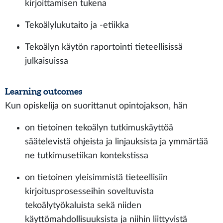
kirjoittamisen tukena
Tekoälylukutaito ja -etiikka
Tekoälyn käytön raportointi tieteellisissä
julkaisuissa
Learning outcomes
Kun opiskelija on suorittanut opintojakson, hän
on tietoinen tekoälyn tutkimuskäyttöä
säätelevistä ohjeista ja linjauksista ja ymmärtää
ne tutkimusetiikan kontekstissa
on tietoinen yleisimmistä tieteellisiin
kirjoitusprosesseihin soveltuvista
tekoälytyökaluista sekä niiden
käyttömahdollisuuksista ja niihin liittyvistä