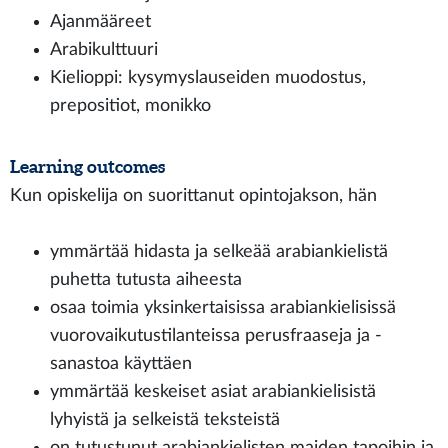
Ajanmääreet
Arabikulttuuri
Kielioppi: kysymyslauseiden muodostus,
prepositiot, monikko
Learning outcomes
Kun opiskelija on suorittanut opintojakson, hän
ymmärtää hidasta ja selkeää arabiankielistä
puhetta tutusta aiheesta
osaa toimia yksinkertaisissa arabiankielisissä
vuorovaikutustilanteissa perusfraaseja ja -
sanastoa käyttäen
ymmärtää keskeiset asiat arabiankielisistä
lyhyistä ja selkeistä teksteistä
on tutustunut arabiankielisten maiden tapoihin ja