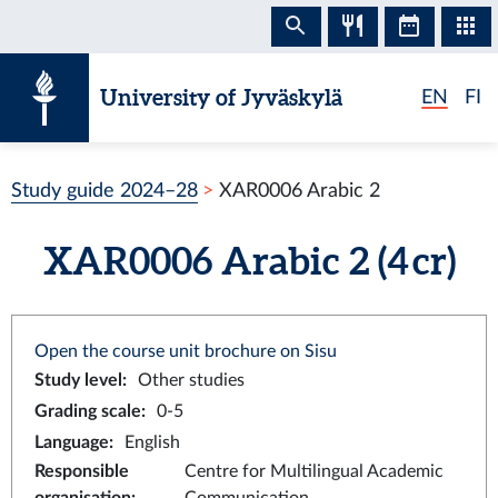
Skip to content
University of Jyväskylä
EN
FI
Study guide 2024–28
XAR0006 Arabic 2
XAR0006 Arabic 2 (4 cr)
Open the course unit brochure on Sisu
Study level
:
Other studies
Grading scale
:
0-5
Language
:
English
Responsible
Centre for Multilingual Academic