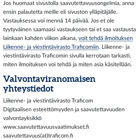
Jos huomaat sivustolla saavutettavuusongelmia, anna
ensin palautetta meille eli sivuston ylläpitäjälle.
Vastauksessa voi mennä 14 päivää. Jos et ole
tyytyväinen saamaasi vastaukseen tai et saa vastausta
lainkaan kahden viikon aikana,
voit tehdä ilmoituksen
Liikenne- ja viestintävirasto Traficomiin
. Liikenne- ja
viestintävirasto Traficomin sivulla kerrotaan tarkasti,
miten ilmoituksen voi tehdä ja miten asia käsitellään.
Valvontaviranomaisen
yhteystiedot
Liikenne- ja viestintävirasto Traficom
Digitaalisen esteettömyyden ja saavutettavuuden
valvontayksikkö
www.saavutettavuusvaatimukset.fi
saavutettavuus(at)traficom.fi